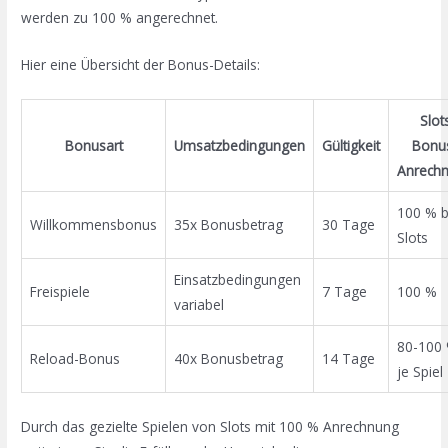
werden zu 100 % angerechnet.
Hier eine Übersicht der Bonus-Details:
Slot
Bonusart
Umsatzbedingungen
Gültigkeit
Bonu
Anrech
100 % b
Willkommensbonus
35x Bonusbetrag
30 Tage
Slots
Einsatzbedingungen
Freispiele
7 Tage
100 %
variabel
80-100
Reload-Bonus
40x Bonusbetrag
14 Tage
je Spiel
Durch das gezielte Spielen von Slots mit 100 % Anrechnung