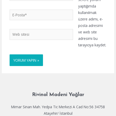
yaptığımda
E-
kullanılmak
Posta*
üzere adımı, e-
posta adresimi
Web
ve web site
sitesi
adresimi bu
tarayıcıya kaydet.
Rivinol Madeni Yağlar
Mimar Sinan Mah. Yedpa Tic Merkezi A Cad No:56 34758
Ataşehir/ İstanbul