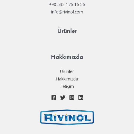
+90 532 176 16 56
info@rivinol.com
Ürünler
Hakkımızda
Ürünler
Hakkımızda
İletişim