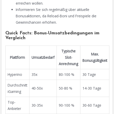
erreichen wollen.
Informieren Sie sich regelmäßig über aktuelle
Bonusaktionen, da Reload-Boni und Freispiele die
Gewinnchancen erhöhen.
Quick Facts: Bonus-Umsatzbedingungen im
Vergleich
Typische
Max.
Plattform
Umsatzbedarf
Slot-
Bonusgültigkeit
Anrechnung
Hyperino
35x
80-100 %
30 Tage
Durchschnitt
40-50x
50-80 %
14-30 Tage
iGaming
Top-
30-35x
90-100 %
30-60 Tage
Anbieter