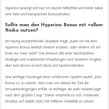
Hyperino bewegt sich hier im oberen Mittelfeld und bietet dabei
eine faire und transparente Bonusstruktur.
Sollte man den Hyperino Bonus mit vollem
Risiko nutzen?
Ein häufig anzutreffender Skeptiker fragt: „Kann ich mit dem
Hyperino Bonus wirklich Gewinn erzielen, oder verliere ich am
Ende nur mein Geld?“ Die Antwort: Mit einer durchdachten
Strategie und realistischen Erwartungen sind Gewinne möglich,
aber kein Bonus ersetzt Glück und Spielverständnis.
Eine wichtige Faustregel eines erfahrenen Spielers lautet: „Den
Bonus so zu nutzen, dass man vor Ablauf der Zeit die
Umsatzbedingungen erfüllt, ist wichtiger als jede riskante Jagd
nach dem großen Coup.“ Daher empfiehlt es sich, moderate
Einsätze auf stabile Slots mit mittlerer Volatilität zu setzen.