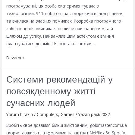
програмуванні, ця особа експериментувала з
технологіями, 911mobi.com.ua створюючи власні рішення
та вчилася на власних помилках. Розробка програмного
забезпечення виявилася не лише призначенням, а й
шляхом до успіху. Найважливішим аспектом є вміння
адаптуватися до змін. Ця постать завжди …
Білл
Devamı »
Гейтс
від
Системи рекомендацій у
комп’ютерного
хакера
повсякденному житті
до
сучасних людей
успішного
мільярдера
Yorum bırakın
/
Computers, Games
/ Yazan
pax62082
Зробіть своє дозвілля більш змістовним, goldmaster.com.ua
скориставшись платформами на кшталт Netflix або Spotify.