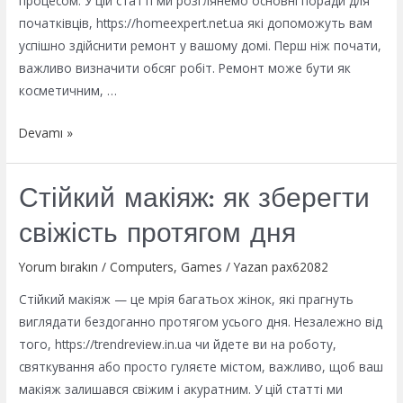
процесом. У цій статті ми розглянемо основні поради для
початківців, https://homeexpert.net.ua які допоможуть вам
успішно здійснити ремонт у вашому домі. Перш ніж почати,
важливо визначити обсяг робіт. Ремонт може бути як
косметичним, …
Ремонт
Devamı »
своїми
руками:
Стійкий макіяж: як зберегти
поради
для
свіжість протягом дня
початківців
Yorum bırakın
/
Computers, Games
/ Yazan
pax62082
Стійкий макіяж — це мрія багатьох жінок, які прагнуть
виглядати бездоганно протягом усього дня. Незалежно від
того, https://trendreview.in.ua чи йдете ви на роботу,
святкування або просто гуляєте містом, важливо, щоб ваш
макіяж залишався свіжим і акуратним. У цій статті ми