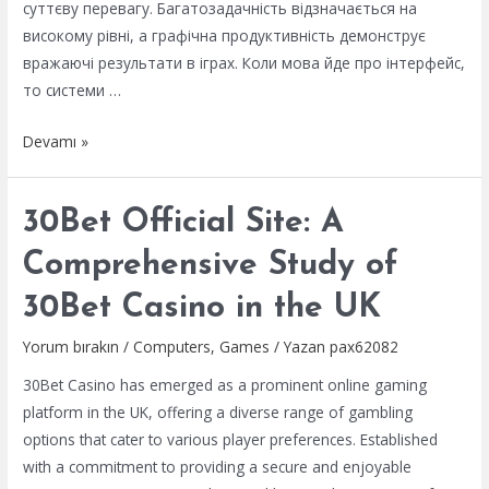
суттєву перевагу. Багатозадачність відзначається на
високому рівні, а графічна продуктивність демонструє
вражаючі результати в іграх. Коли мова йде про інтерфейс,
то системи …
Порівняння
Devamı »
смартфонів
Xiaomi
30Bet Official Site: A
16
та
Comprehensive Study of
Apple
30Bet Casino in the UK
у
2023
Yorum bırakın
/
Computers, Games
/ Yazan
pax62082
році
30Bet Casino has emerged as a prominent online gaming
platform in the UK, offering a diverse range of gambling
options that cater to various player preferences. Established
with a commitment to providing a secure and enjoyable