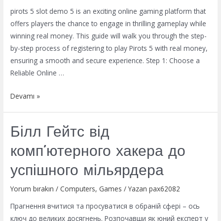
pirots 5 slot demo 5 is an exciting online gaming platform that
offers players the chance to engage in thrilling gameplay while
winning real money. This guide will walk you through the step-
by-step process of registering to play Pirots 5 with real money,
ensuring a smooth and secure experience. Step 1: Choose a
Reliable Online …
How
Devamı »
to
Register
Білл Гейтс від
to
Play
комп’ютерного хакера до
Pirots
успішного мільярдера
5
With
Yorum bırakın
/
Computers, Games
/ Yazan
pax62082
Real
Прагнення вчитися та просуватися в обраній сфері – ось
Money
ключ до великих досягнень. Розпочавши як юний експерт у