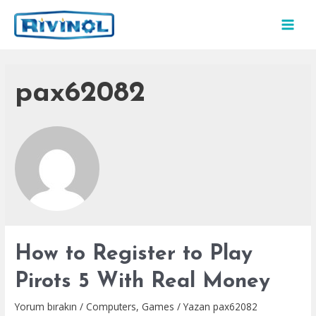
İçeriğe
atla
MAI
MEN
pax62082
How to Register to Play
Pirots 5 With Real Money
Yorum bırakın
/
Computers, Games
/ Yazan
pax62082