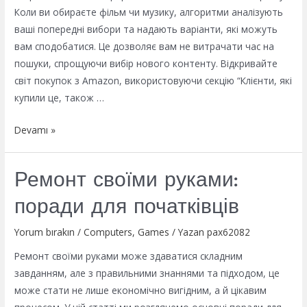
Коли ви обираєте фільм чи музику, алгоритми аналізують
ваші попередні вибори та надають варіанти, які можуть
вам сподобатися. Це дозволяє вам не витрачати час на
пошуки, спрощуючи вибір нового контенту. Відкривайте
світ покупок з Amazon, використовуючи секцію “Клієнти, які
купили це, також …
Системи
Devamı »
рекомендацій
у
Ремонт своїми руками:
повсякденному
житті
поради для початківців
сучасних
людей
Yorum bırakın
/
Computers, Games
/ Yazan
pax62082
Ремонт своїми руками може здаватися складним
завданням, але з правильними знаннями та підходом, це
може стати не лише економічно вигідним, а й цікавим