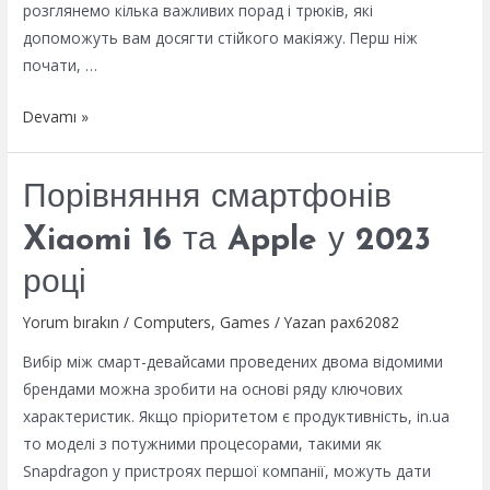
розглянемо кілька важливих порад і трюків, які
допоможуть вам досягти стійкого макіяжу. Перш ніж
почати, …
Стійкий
Devamı »
макіяж:
як
Порівняння смартфонів
зберегти
свіжість
Xiaomi 16 та Apple у 2023
протягом
році
дня
Yorum bırakın
/
Computers, Games
/ Yazan
pax62082
Вибір між смарт-девайсами проведених двома відомими
брендами можна зробити на основі ряду ключових
характеристик. Якщо пріоритетом є продуктивність, in.ua
то моделі з потужними процесорами, такими як
Snapdragon у пристроях першої компанії, можуть дати