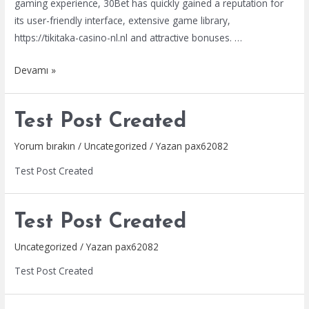
gaming experience, 30Bet has quickly gained a reputation for
its user-friendly interface, extensive game library,
https://tikitaka-casino-nl.nl and attractive bonuses. …
30Bet
Devamı »
Official
Site:
Test Post Created
A
Comprehensive
Yorum bırakın
/
Uncategorized
/ Yazan
pax62082
Study
Test Post Created
of
30Bet
Casino
Test Post Created
in
the
Uncategorized
/ Yazan
pax62082
UK
Test Post Created