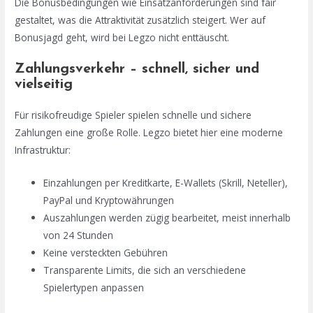
Die Bonusbedingungen wie Einsatzanforderungen sind fair
gestaltet, was die Attraktivität zusätzlich steigert. Wer auf
Bonusjagd geht, wird bei Legzo nicht enttäuscht.
Zahlungsverkehr – schnell, sicher und
vielseitig
Für risikofreudige Spieler spielen schnelle und sichere
Zahlungen eine große Rolle. Legzo bietet hier eine moderne
Infrastruktur:
Einzahlungen per Kreditkarte, E-Wallets (Skrill, Neteller),
PayPal und Kryptowährungen
Auszahlungen werden zügig bearbeitet, meist innerhalb
von 24 Stunden
Keine versteckten Gebühren
Transparente Limits, die sich an verschiedene
Spielertypen anpassen