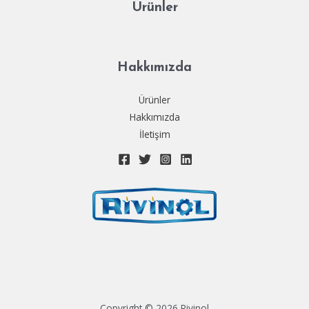
Ürünler
Hakkımızda
Ürünler
Hakkımızda
İletişim
Copyright © 2026 Rivinol