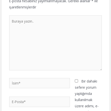
E-posta hesabınız yayımlanmayacak.
Gerekli alanlar
*
ile
işaretlenmişlerdir
Buraya
yazın..
İsim*
Bir dahaki
sefere yorum
yaptığımda
E-
kullanılmak
Posta*
üzere adımı, e-