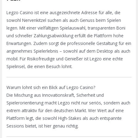
Legzo Casino ist eine ausgezeichnete Adresse für alle, die
sowohl Nervenkitzel suchen als auch Genuss beim Spielen
legen. Mit einer vielfältigen Spielauswahl, transparenten Boni
und schneller Zahlungsabwicklung erfüllt die Plattform hohe
Erwartungen. Zudem sorgt die professionelle Gestaltung für ein
angenehmes Spielerlebnis – sowohl auf dem Desktop als auch
mobil. Für Risikofreudige und Genießer ist Legzo eine echte
Spielinsel, die einen Besuch lohnt.
Warum lohnt sich ein Blick auf Legzo Casino?
Die Mischung aus Innovationskraft, Sicherheit und
Spielerorientierung macht Legzo nicht nur seriös, sondern auch
extrem attraktiv für den deutschen Markt. Wer Wert auf eine
Plattform legt, die sowohl High-Stakes als auch entspannte
Sessions bietet, ist hier genau richtig.