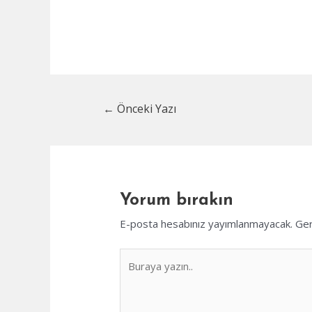
Yazı
←
Önceki Yazı
dolaşımı
Yorum bırakın
E-posta hesabınız yayımlanmayacak.
Ger
Buraya
yazın..