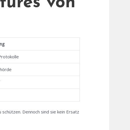
tures von
ung
rotokolle
ehörde
f
 schützen. Dennoch sind sie kein Ersatz