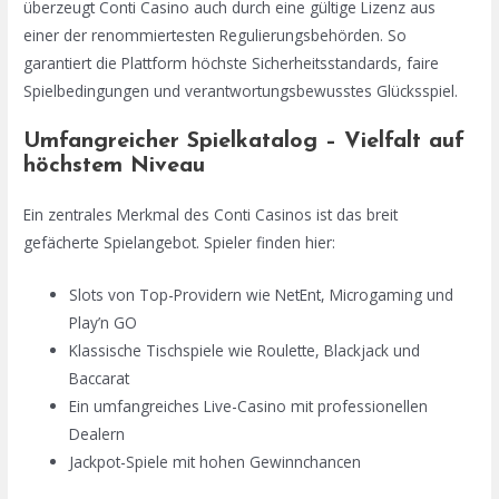
überzeugt Conti Casino auch durch eine gültige Lizenz aus
einer der renommiertesten Regulierungsbehörden. So
garantiert die Plattform höchste Sicherheitsstandards, faire
Spielbedingungen und verantwortungsbewusstes Glücksspiel.
Umfangreicher Spielkatalog – Vielfalt auf
höchstem Niveau
Ein zentrales Merkmal des Conti Casinos ist das breit
gefächerte Spielangebot. Spieler finden hier:
Slots von Top-Providern wie NetEnt, Microgaming und
Play’n GO
Klassische Tischspiele wie Roulette, Blackjack und
Baccarat
Ein umfangreiches Live-Casino mit professionellen
Dealern
Jackpot-Spiele mit hohen Gewinnchancen