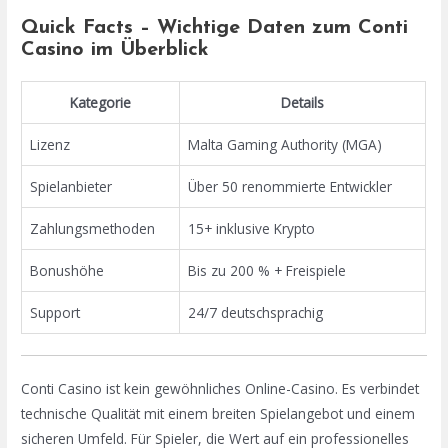
Quick Facts – Wichtige Daten zum Conti
Casino im Überblick
Kategorie
Details
Lizenz
Malta Gaming Authority (MGA)
Spielanbieter
Über 50 renommierte Entwickler
Zahlungsmethoden
15+ inklusive Krypto
Bonushöhe
Bis zu 200 % + Freispiele
Support
24/7 deutschsprachig
Conti Casino ist kein gewöhnliches Online-Casino. Es verbindet
technische Qualität mit einem breiten Spielangebot und einem
sicheren Umfeld. Für Spieler, die Wert auf ein professionelles