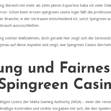
ng-Bereich mit mehr als zehn Jahren Expertise habe ich viele Onl
rvor. Schon beim ersten spingreen casino login fällt die professio
iner Branche, in der Vertrauen entscheidend ist, setzt Spingreen
sbrauch auszuschließen.
ng solcher Maßnahmen, doch gerade hier zeigt sich die Seriosität
 genau auf diese Aspekte und zeigt, wie Spingreen Casino den h
ung und Fairnes
t Spingreen Casi
gültigen Lizenz der Malta Gaming Authority (MGA) – einer der r
lmäßige Kontrollen und strikte Vorgaben mit sich, die den Spielers