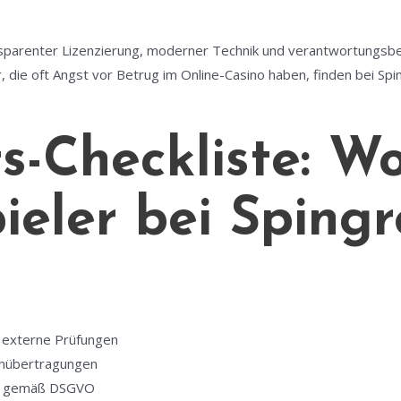
ransparenter Lizenzierung, moderner Technik und verantwortungs
ie oft Angst vor Betrug im Online-Casino haben, finden bei Spin
ts-Checkliste: W
ieler bei Sping
e externe Prüfungen
tenübertragungen
ln gemäß DSGVO