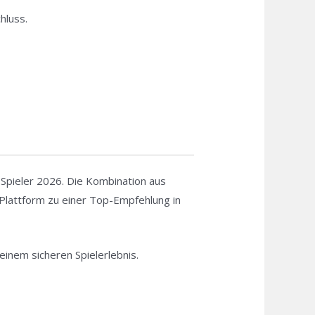
hluss.
 Spieler 2026. Die Kombination aus
Plattform zu einer Top-Empfehlung in
 einem sicheren Spielerlebnis.