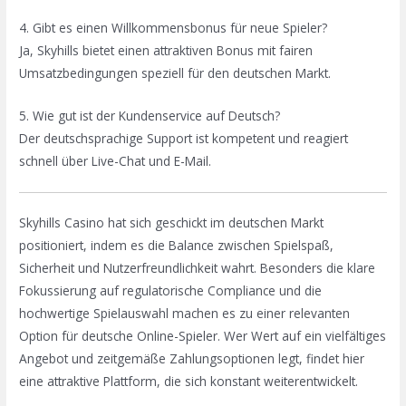
4. Gibt es einen Willkommensbonus für neue Spieler?
Ja, Skyhills bietet einen attraktiven Bonus mit fairen
Umsatzbedingungen speziell für den deutschen Markt.
5. Wie gut ist der Kundenservice auf Deutsch?
Der deutschsprachige Support ist kompetent und reagiert
schnell über Live-Chat und E-Mail.
Skyhills Casino hat sich geschickt im deutschen Markt
positioniert, indem es die Balance zwischen Spielspaß,
Sicherheit und Nutzerfreundlichkeit wahrt. Besonders die klare
Fokussierung auf regulatorische Compliance und die
hochwertige Spielauswahl machen es zu einer relevanten
Option für deutsche Online-Spieler. Wer Wert auf ein vielfältiges
Angebot und zeitgemäße Zahlungsoptionen legt, findet hier
eine attraktive Plattform, die sich konstant weiterentwickelt.