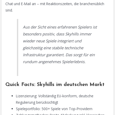
Chat und E-Mail an – mit Reaktionszeiten, die branchenüblich
sind.
Aus der Sicht eines erfahrenen Spielers ist
besonders positiv, dass Skyhills immer
wieder neue Spiele integriert und
gleichzeitig eine stabile technische
Infrastruktur garantiert. Das sorgt für ein
rundum angenehmes Spielerlebnis.
Quick Facts: Skyhills im deutschen Markt
Lizenzierung: Vollständig EU-konform, deutsche
Regulierung berücksichtigt
Spieleportfolio: 500+ Spiele von Top-Providern