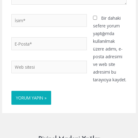
İsim*
Bir dahaki
sefere yorum
yaptığımda
E-
kullanılmak
Posta*
üzere adımı, e-
posta adresimi
Web
ve web site
sitesi
adresimi bu
tarayıcıya kaydet.