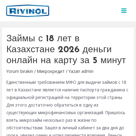
İçeriğe
atla
MAI
MEN
Займы с 18 лет в
Казахстане 2026 деньги
онлайн на карту за 5 минут
Yorum bırakın
/
Микрокредит
/ Yazan
admin
Единственным требованием МФО для выдачи займов с 18
лет в Казахстане является наличие паспорта гражданина с
официальной регистрацией на территории этой страны.
Для этого достаточно обратиться в одну из
существующих микрофинансовых организаций. Пришлось
взять микрозайм несколько раз в жизни по
обстоятельствам. Зашёл в личный кабинет за два дня до
срока, увидел сумму и успел перевести вовремя. Деньги