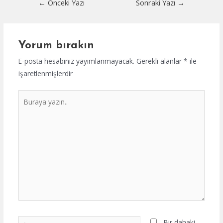
←
Önceki Yazı
Sonraki Yazı
→
dolaşımı
Yorum bırakın
E-posta hesabınız yayımlanmayacak.
Gerekli alanlar
*
ile
işaretlenmişlerdir
Buraya
yazın..
İsim*
Bir dahaki