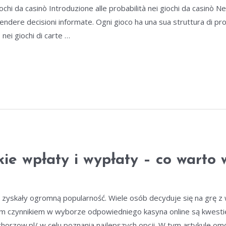
iochi da casinò Introduzione alle probabilità nei giochi da casinò N
ndere decisioni informate. Ogni gioco ha una sua struttura di proba
 nei giochi di carte …
kie wpłaty i wypłaty – co warto 
e zyskały ogromną popularność. Wiele osób decyduje się na grę 
m czynnikiem w wyborze odpowiedniego kasyna online są kwestie 
chorzow.pl/ w celu poznania najlepszych opcji. W tym artykule o