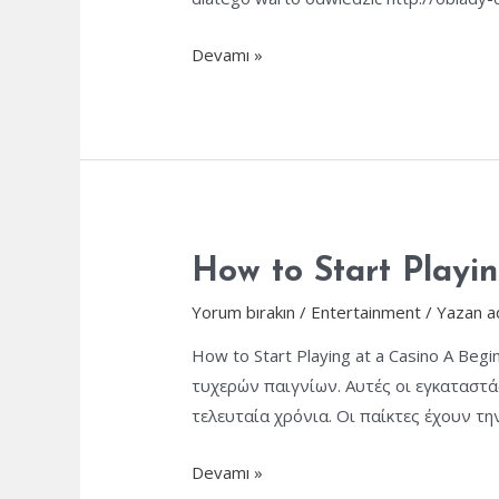
Online
Devamı »
casino:
szybkie
wpłaty
i
wypłaty
–
co
How to Start Playi
warto
Yorum bırakın
/
Entertainment
/ Yazan
a
wiedzieć?
How to Start Playing at a Casino A Be
τυχερών παιγνίων. Αυτές οι εγκαταστάσ
τελευταία χρόνια. Οι παίκτες έχουν τ
How
Devamı »