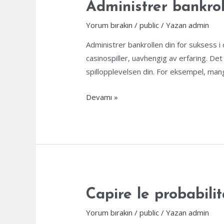
nei
Administrer bankrol
casinò
Yorum bırakın
/
public
/ Yazan
admin
Administrer bankrollen din for suksess i
casinospiller, uavhengig av erfaring. D
spillopplevelsen din. For eksempel, man
Administrer
Devamı »
bankrollen
din
for
suksess
i
casinoer
Capire le probabili
Yorum bırakın
/
public
/ Yazan
admin