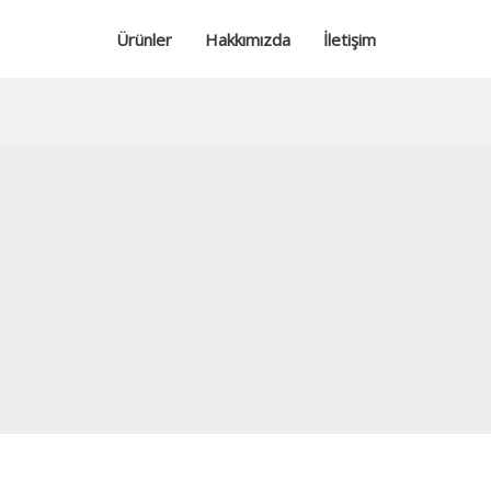
Ürünler
Hakkımızda
İletişim