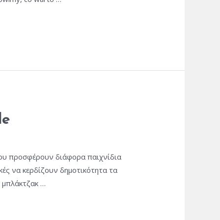
de
ς που προσφέρουν διάφορα παιχνίδια
ακές να κερδίζουν δημοτικότητα τα
, μπλάκτζακ …