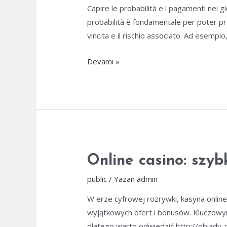
Capire le probabilità e i pagamenti nei g
probabilità è fondamentale per poter pre
vincita e il rischio associato. Ad esempio,
Capire
Devamı »
le
probabilità
e
i
pagamenti
nei
giochi
Online casino: szyb
da
public
/ Yazan
admin
casinò
W erze cyfrowej rozrywki, kasyna onlin
wyjątkowych ofert i bonusów. Kluczowy
dlatego warto odwiedzić http://obiady-