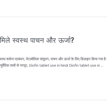
 मिले स्वस्थ पाचन और ऊर्जा?
स्वस्थ शर्करा प्रबंधन, मेटाबोलिक संतुलन, पाचन और ऊर्जा के लिए डिज़ाइन किया गया है
आयुर्वेदिक तत्वों से भरपूर, Diofin tablet use in hindi Diofin tablet use in …