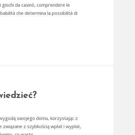
ei giochi da casinò, comprendere le
bilità che determina la possibilità di
wiedzieć?
z wygodą swojego domu, korzystając z
związane z szybkością wpłat i wypłat,
mówimy, co warto …