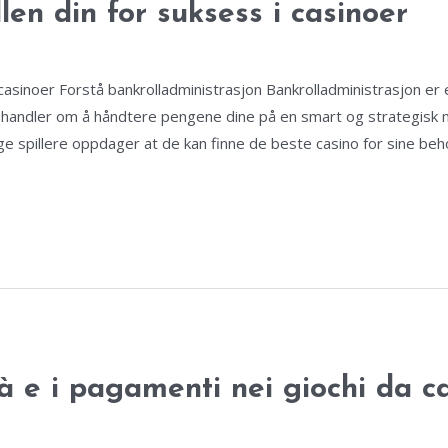
len din for suksess i casinoer
 casinoer Forstå bankrolladministrasjon Bankrolladministrasjon er 
et handler om å håndtere pengene dine på en smart og strategisk 
ge spillere oppdager at de kan finne de beste casino for sine be
tà e i pagamenti nei giochi da c