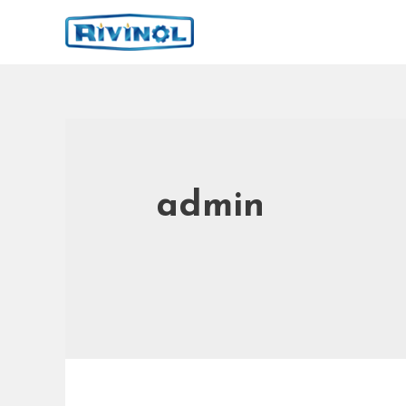
İçeriğe
atla
admin