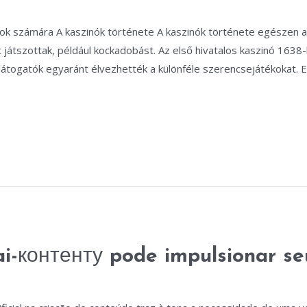
ok számára A kaszinók története A kaszinók története egészen az 
átszottak, például kockadobást. Az első hivatalos kaszinó 1638-
 látogatók egyaránt élvezhették a különféle szerencsejátékokat. 
i-контенту pode impulsionar s