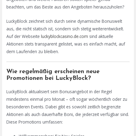
beachten, um das Beste aus den Angeboten herauszuholen?
LuckyBlock zeichnet sich durch seine dynamische Bonuswelt
aus, die nicht statisch ist, sondern sich stetig weiterentwickelt.
Auf der Webseite
luckyblockcasino.de.com
sind aktuelle
Aktionen stets transparent gelistet, was es einfach macht, auf
dem Laufenden zu bleiben.
Wie regelmäßig erscheinen neue
Promotionen bei LuckyBlock?
LuckyBlock aktualisiert sein Bonusangebot in der Regel
mindestens einmal pro Monat – oft sogar wöchentlich oder zu
besonderen Events. Dabei gibt es sowohl zeitlich begrenzte
Aktionen als auch dauerhafte Boni, die jederzeit verfügbar sind.
Diese Promotions umfassen: