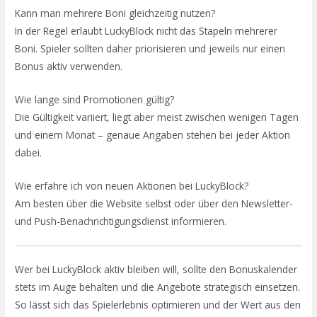
Kann man mehrere Boni gleichzeitig nutzen?
In der Regel erlaubt LuckyBlock nicht das Stapeln mehrerer
Boni. Spieler sollten daher priorisieren und jeweils nur einen
Bonus aktiv verwenden.
Wie lange sind Promotionen gültig?
Die Gültigkeit variiert, liegt aber meist zwischen wenigen Tagen
und einem Monat – genaue Angaben stehen bei jeder Aktion
dabei.
Wie erfahre ich von neuen Aktionen bei LuckyBlock?
Am besten über die Website selbst oder über den Newsletter-
und Push-Benachrichtigungsdienst informieren.
Wer bei LuckyBlock aktiv bleiben will, sollte den Bonuskalender
stets im Auge behalten und die Angebote strategisch einsetzen.
So lässt sich das Spielerlebnis optimieren und der Wert aus den