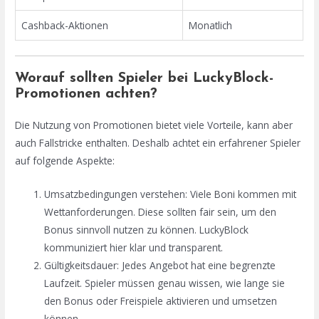
Cashback-Aktionen
Monatlich
Worauf sollten Spieler bei LuckyBlock-
Promotionen achten?
Die Nutzung von Promotionen bietet viele Vorteile, kann aber
auch Fallstricke enthalten. Deshalb achtet ein erfahrener Spieler
auf folgende Aspekte:
Umsatzbedingungen verstehen: Viele Boni kommen mit
Wettanforderungen. Diese sollten fair sein, um den
Bonus sinnvoll nutzen zu können. LuckyBlock
kommuniziert hier klar und transparent.
Gültigkeitsdauer: Jedes Angebot hat eine begrenzte
Laufzeit. Spieler müssen genau wissen, wie lange sie
den Bonus oder Freispiele aktivieren und umsetzen
können.