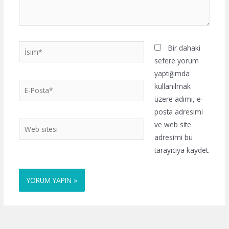
İsim*
Bir dahaki
sefere yorum
yaptığımda
E-
kullanılmak
Posta*
üzere adımı, e-
posta adresimi
Web
ve web site
sitesi
adresimi bu
tarayıcıya kaydet.