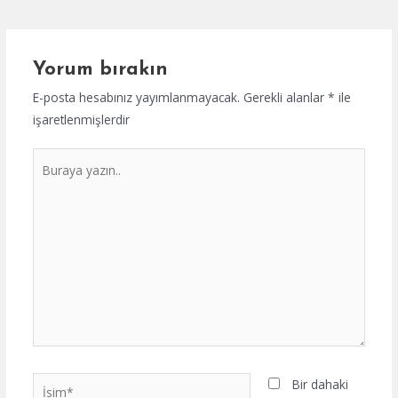
dolaşımı
Yorum bırakın
E-posta hesabınız yayımlanmayacak.
Gerekli alanlar
*
ile
işaretlenmişlerdir
Buraya
yazın..
İsim*
Bir dahaki