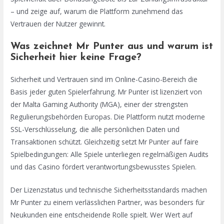
– und zeige auf, warum die Plattform zunehmend das
Vertrauen der Nutzer gewinnt.
Was zeichnet Mr Punter aus und warum ist
Sicherheit hier keine Frage?
Sicherheit und Vertrauen sind im Online-Casino-Bereich die
Basis jeder guten Spielerfahrung. Mr Punter ist lizenziert von
der Malta Gaming Authority (MGA), einer der strengsten
Regulierungsbehörden Europas. Die Plattform nutzt moderne
SSL-Verschlüsselung, die alle persönlichen Daten und
Transaktionen schützt. Gleichzeitig setzt Mr Punter auf faire
Spielbedingungen: Alle Spiele unterliegen regelmäßigen Audits
und das Casino fördert verantwortungsbewusstes Spielen.
Der Lizenzstatus und technische Sicherheitsstandards machen
Mr Punter zu einem verlässlichen Partner, was besonders für
Neukunden eine entscheidende Rolle spielt. Wer Wert auf