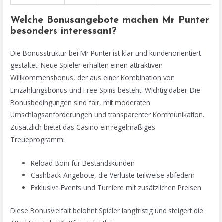
Welche Bonusangebote machen Mr Punter
besonders interessant?
Die Bonusstruktur bei Mr Punter ist klar und kundenorientiert
gestaltet. Neue Spieler erhalten einen attraktiven
Willkommensbonus, der aus einer Kombination von
Einzahlungsbonus und Free Spins besteht. Wichtig dabei: Die
Bonusbedingungen sind fair, mit moderaten
Umschlagsanforderungen und transparenter Kommunikation.
Zusätzlich bietet das Casino ein regelmäßiges
Treueprogramm:
Reload-Boni für Bestandskunden
Cashback-Angebote, die Verluste teilweise abfedern
Exklusive Events und Turniere mit zusätzlichen Preisen
Diese Bonusvielfalt belohnt Spieler langfristig und steigert die