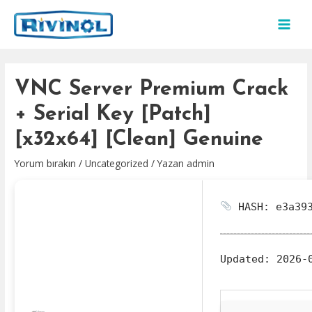
İçeriğe
atla
MAI
MEN
VNC Server Premium Crack
+ Serial Key [Patch]
[x32x64] [Clean] Genuine
Yorum bırakın
/
Uncategorized
/ Yazan
admin
HASH: e3a393
Updated:
2026-0