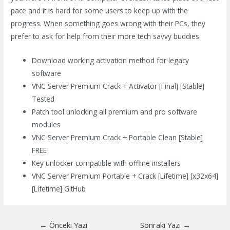
pace and it is hard for some users to keep up with the
progress. When something goes wrong with their PCs, they
prefer to ask for help from their more tech savvy buddies.
Download working activation method for legacy
software
VNC Server Premium Crack + Activator [Final] [Stable]
Tested
Patch tool unlocking all premium and pro software
modules
VNC Server Premium Crack + Portable Clean [Stable]
FREE
Key unlocker compatible with offline installers
VNC Server Premium Portable + Crack [Lifetime] [x32x64]
[Lifetime] GitHub
Yazı
←
Önceki Yazı
Sonraki Yazı
→