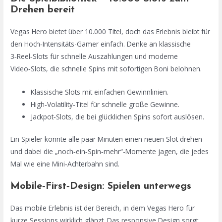
Drehen bereit
Vegas Hero bietet über 10.000 Titel, doch das Erlebnis bleibt für
den Hoch‑Intensitäts-Gamer einfach. Denke an klassische
3‑Reel‑Slots für schnelle Auszahlungen und moderne
Video‑Slots, die schnelle Spins mit sofortigen Boni belohnen.
Klassische Slots mit einfachen Gewinnlinien.
High‑Volatility‑Titel für schnelle große Gewinne.
Jackpot‑Slots, die bei glücklichen Spins sofort auslösen.
Ein Spieler könnte alle paar Minuten einen neuen Slot drehen
und dabei die „noch‑ein‑Spin‑mehr“-Momente jagen, die jedes
Mal wie eine Mini‑Achterbahn sind.
Mobile‑First‑Design: Spielen unterwegs
Das mobile Erlebnis ist der Bereich, in dem Vegas Hero für
kurze Sessions wirklich glänzt. Das responsive Design sorgt