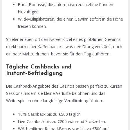
Burst‑Bonusse, die automatisch zusätzliche Runden
hinzufügen.
Wild‑Multiplikatoren, die einen Gewinn sofort in die Höhe
treiben können.
Spieler erleben oft den Nervenkitzel eines plötzlichen Gewinns
direkt nach einer Kaffeepause – was den Drang verstärkt, noch
ein paar Mal zu drehen, bevor sie für den Tag aufhören.
Tägliche Cashbacks und
Instant‑Befriedigung
Die Cashback‑Angebote des Casinos passen perfekt zu kurzen
Sessions, indem sie kleine Verluste belohnen und das
Weiterspielen ohne langfristige Verpflichtung fördern.
10 % Cashback bis zu €500 täglich.
Live‑Cashback bis zu €200 während Stoßzeiten.
Wöchentlicher Reload‑Bonus von bis zu €500 auf