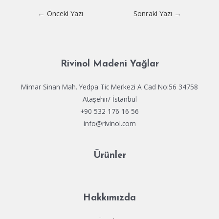
Yazı
←
Önceki Yazı
Sonraki Yazı
→
dolaşımı
Rivinol Madeni Yağlar
Mimar Sinan Mah. Yedpa Tic Merkezi A Cad No:56 34758
Ataşehir/ İstanbul
+90 532 176 16 56
info@rivinol.com
Ürünler
Hakkımızda