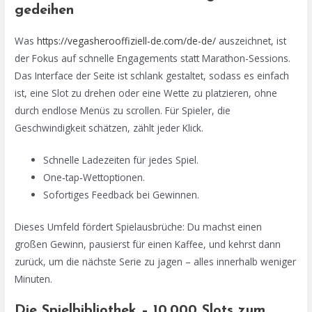
gedeihen
Was
https://vegasherooffiziell-de.com/de-de/
auszeichnet, ist
der Fokus auf schnelle Engagements statt Marathon-Sessions.
Das Interface der Seite ist schlank gestaltet, sodass es einfach
ist, eine Slot zu drehen oder eine Wette zu platzieren, ohne
durch endlose Menüs zu scrollen. Für Spieler, die
Geschwindigkeit schätzen, zählt jeder Klick.
Schnelle Ladezeiten für jedes Spiel.
One‑tap‑Wettoptionen.
Sofortiges Feedback bei Gewinnen.
Dieses Umfeld fördert Spielausbrüche: Du machst einen
großen Gewinn, pausierst für einen Kaffee, und kehrst dann
zurück, um die nächste Serie zu jagen – alles innerhalb weniger
Minuten.
Die Spielbibliothek – 10.000 Slots zum