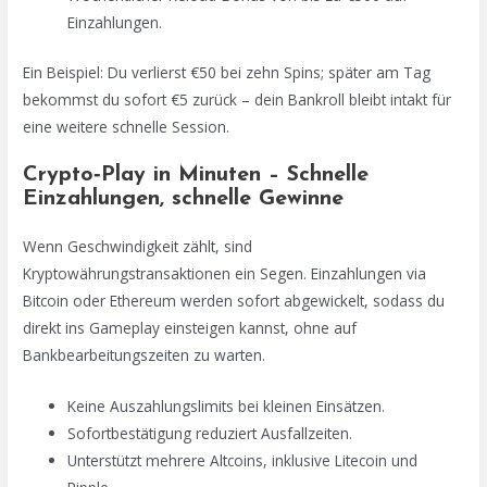
Einzahlungen.
Ein Beispiel: Du verlierst €50 bei zehn Spins; später am Tag
bekommst du sofort €5 zurück – dein Bankroll bleibt intakt für
eine weitere schnelle Session.
Crypto‑Play in Minuten – Schnelle
Einzahlungen, schnelle Gewinne
Wenn Geschwindigkeit zählt, sind
Kryptowährungstransaktionen ein Segen. Einzahlungen via
Bitcoin oder Ethereum werden sofort abgewickelt, sodass du
direkt ins Gameplay einsteigen kannst, ohne auf
Bankbearbeitungszeiten zu warten.
Keine Auszahlungslimits bei kleinen Einsätzen.
Sofortbestätigung reduziert Ausfallzeiten.
Unterstützt mehrere Altcoins, inklusive Litecoin und