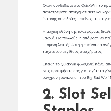
Όταν συνδεθείτε στο QuickWin, το πρώ
περιστρέψετε, στοιχηματίσετε και κερδ
έντασης συνεδρίες—εκείνες τις στιγμές
Η αρχική οθόνη της πλατφόρμας διαθέτε
μακριά. Για πολλούς, η απόφαση να πα
επόμενη λεπτό;” Αυτή η επείγουσα ανά
ταχύτατου μεγέθους στοιχήματος.
Επειδή το QuickWin φιλοξενεί πάνω απ
στις προτιμήσεις σας για ταχύτητα γίνε
σύγχρονη συγκίνηση του Big Bad Wolf
2. Slot S