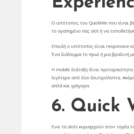
Experien
Ο ιστότοπος του QuickWin που είναι βε
το αγαπημένο σας slot ή να τοποθετήσ
Επειδή ο ιστότοπος είναι responsive 
Ένα διάλειμμα το πρωί ή μια βραδινή με
Η mobile διάταξη δίνει προτεραιότητα 
λιγότερο από δύο δευτερόλεπτα. Ακόμα
απλά και γρήγορα.
6. Quick 
Ενώ τα slots κυριαρχούν στον τομέα τ