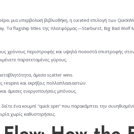
έρει μια υπερβολική βιβλιοθήκη, η curated επιλογή των QuickW
lay. Τα flagship titles της πλατφόρμας—Starburst, Big Bad Wolf
ρους χρόνους περιστροφής και υψηλά ποσοστά επιστροφής στον
ριμένετε παρατεταμένες γύρους.
μεταβλητότητα, άμεσα scatter wins.
ς respins και εκρήξεις πολλαπλασιαστών.
s και άμεσες ενεργοποιήσεις μπόνους.
 δείτε ένα κουμπί “quick spin” που παρακάμπτει την συνηθισμέ
ειρία χωρίς καθυστερήσεις.