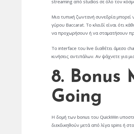
streaming από studios σε όλο τον κόσμ
Μια τυπική ζωντανή συνεδρία μπορεί 
γύρου Baccarat. Το κλειδί είναι ότι
να προχωρήσουν ή να σταματήσουν πρ
Το interface του live διαθέτει άμεσο 
κινήσεις αντιπάλων. Αν ψάχνετε για μια
8. Bonus
Going
Η δομή των bonus του QuickWin υποστ
διεκδικηθούν μετά από λίγα spins ή στ