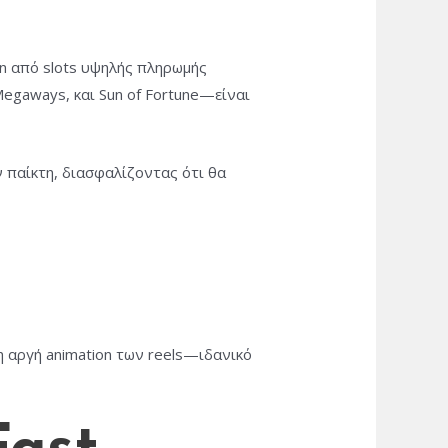
in από slots υψηλής πληρωμής
 Megaways, και Sun of Fortune—είναι
 παίκτη, διασφαλίζοντας ότι θα
νη αργή animation των reels—ιδανικό