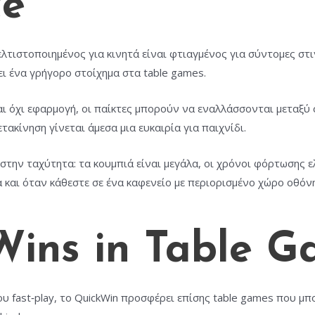
ce
λτιστοποιημένος για κινητά είναι φτιαγμένος για σύντομες στιγ
ει ένα γρήγορο στοίχημα στα table games.
και όχι εφαρμογή, οι παίκτες μπορούν να εναλλάσσονται μεταξ
τακίνηση γίνεται άμεσα μια ευκαιρία για παιχνίδι.
στην ταχύτητα: τα κουμπιά είναι μεγάλα, οι χρόνοι φόρτωσης ελ
 και όταν κάθεστε σε ένα καφενείο με περιορισμένο χώρο οθόνη
Wins in Table 
ου fast‑play, το QuickWin προσφέρει επίσης table games που 