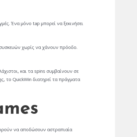
μές. Ένα μόνο tap μπορεί να ξεκινήσει
ύ συσκευών χωρίς να χάνουν πρόοδο.
άχιστοι, και τα spins συμβαίνουν σε
ς, το QuickWin διατηρεί τα πράγματα
Games
μπορούν να αποδώσουν αστραπιαία