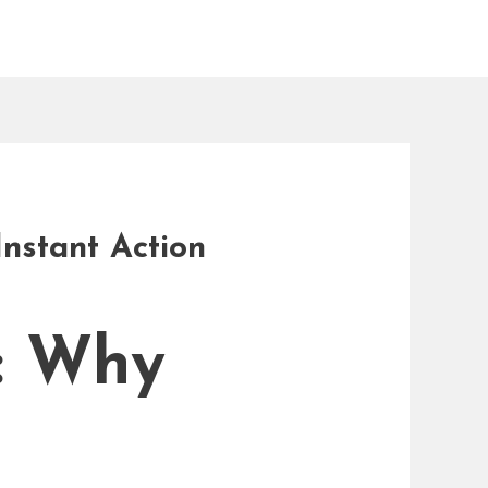
Instant Action
y: Why