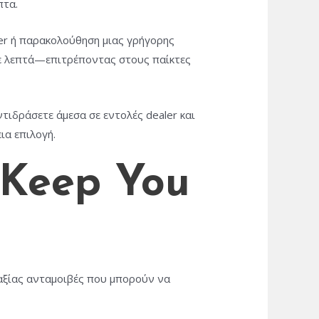
πτα.
er ή παρακολούθηση μιας γρήγορης
τε λεπτά—επιτρέποντας στους παίκτες
ντιδράσετε άμεσα σε εντολές dealer και
ια επιλογή.
 Keep You
αξίας ανταμοιβές που μπορούν να