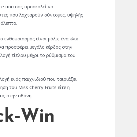
ace που σας προσκαλεί να
αίκτες που λαχταρούν σύντομες, υψηλής
ρόλεπτα.
ο ενθουσιασμός είναι μόλις ένα κλικ
 να προσφέρει μεγάλο κέρδος στην
ιλογή τίτλου μέχρι το ρύθμισμα του
λογή ενός παιχνιδιού που ταιριάζει
ση του Miss Cherry Fruits είτε η
υς στην οθόνη.
ick‑Win