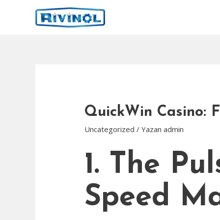
İçeriğe
atla
QuickWin Casino: Fa
Uncategorized
/ Yazan
admin
1. The Pu
Speed Ma