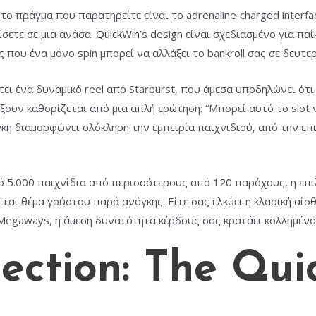
το πράγμα που παρατηρείτε είναι το adrenaline‑charged interf
ίσετε σε μια ανάσα.
QuickWin
’s design είναι σχεδιασμένο για π
 που ένα μόνο spin μπορεί να αλλάξει το bankroll σας σε δευτε
ι ένα δυναμικό reel από Starburst, που άμεσα υποδηλώνει ότι 
ίξουν καθορίζεται από μια απλή ερώτηση: “Μπορεί αυτό το slot
γκη διαμορφώνει ολόκληρη την εμπειρία παιχνιδιού, από την επ
ό 5.000 παιχνίδια από περισσότερους από 120 παρόχους, η επι
ται θέμα γούστου παρά ανάγκης. Είτε σας ελκύει η κλασική αίσθη
 Megaways, η άμεση δυνατότητα κέρδους σας κρατάει κολλημένο
election: The Qu