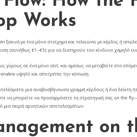
n Flow: How the 
op Works
n ξεκινά με ένα μόνο στοίχημα και τελειώνει με κέρδος ή απώλ
δυση (συνήθως €1–€5) για να διατηρούν τον κίνδυνο χαμηλό ε
ους γύρους σε ένα μόνο slot, και αμέσως να μεταβείτε στο επόμε
renaline υψηλό και αποτρέπει την κόπωση.
οτελέσματα: μια αναβοσβήνουσα γραμμή κέρδους ή ένα δείκτη ή
τε να μπορείτε να προσαρμόσετε τη στρατηγική σας on the fl
πό μια σειρά αρνητικών αποτελεσμάτων.
anagement on t