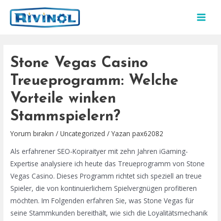
İçeriğe
atla
MAI
MEN
Stone Vegas Casino
Treueprogramm: Welche
Vorteile winken
Stammspielern?
Yorum bırakın
/
Uncategorized
/ Yazan
pax62082
Als erfahrener SEO-Kopiraityer mit zehn Jahren iGaming-
Expertise analysiere ich heute das Treueprogramm von Stone
Vegas Casino. Dieses Programm richtet sich speziell an treue
Spieler, die von kontinuierlichem Spielvergnügen profitieren
möchten. Im Folgenden erfahren Sie, was Stone Vegas für
seine Stammkunden bereithält, wie sich die Loyalitätsmechanik