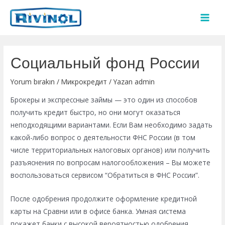
İçeriğe
atla
MAI
MEN
Социальный фонд России
Yorum bırakın
/
Микрокредит
/ Yazan
admin
Брокеры и экспрессные займы — это один из способов
получить кредит быстро, но они могут оказаться
неподходящими вариантами. Если Вам необходимо задать
какой-либо вопрос о деятельности ФНС России (в том
числе территориальных налоговых органов) или получить
разъяснения по вопросам налогообложения – Вы можете
воспользоваться сервисом “Обратиться в ФНС России”.
После одобрения продолжите оформление кредитной
карты на Сравни или в офисе банка. Умная система
покажет банки с высокой вероятностью одобрения