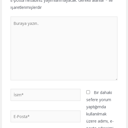
E-posta hesabınız yayımlanmayacak.
Gerekli alanlar
*
ile
işaretlenmişlerdir
Buraya
yazın..
İsim*
Bir dahaki
sefere yorum
yaptığımda
E-
kullanılmak
Posta*
üzere adımı, e-