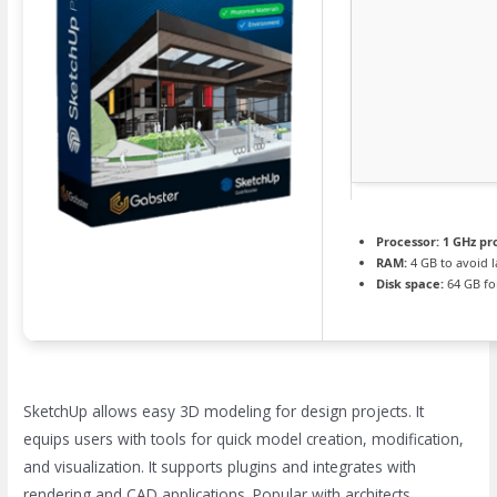
Processor:
1 GHz pr
RAM:
4 GB to avoid 
Disk space:
64 GB fo
SketchUp allows easy 3D modeling for design projects. It
equips users with tools for quick model creation, modification,
and visualization. It supports plugins and integrates with
rendering and CAD applications. Popular with architects,