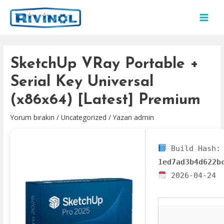
İçeriğe
atla
MAI
MEN
SketchUp VRay Portable +
Serial Key Universal
(x86x64) [Latest] Premium
Yorum bırakın
/
Uncategorized
/ Yazan
admin
Build Hash:
1ed7ad3b4d622b
2026-04-24