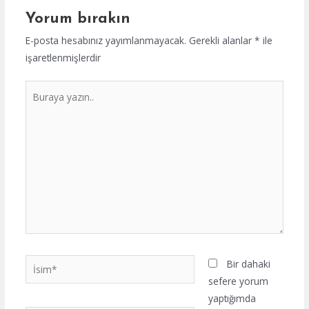
Yorum bırakın
E-posta hesabınız yayımlanmayacak.
Gerekli alanlar
*
ile
işaretlenmişlerdir
Buraya
yazın..
İsim*
Bir dahaki
sefere yorum
yaptığımda