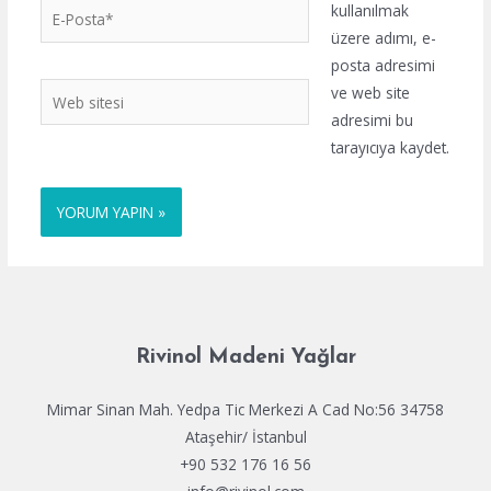
E-
kullanılmak
Posta*
üzere adımı, e-
posta adresimi
Web
ve web site
sitesi
adresimi bu
tarayıcıya kaydet.
Rivinol Madeni Yağlar
Mimar Sinan Mah. Yedpa Tic Merkezi A Cad No:56 34758
Ataşehir/ İstanbul
+90 532 176 16 56