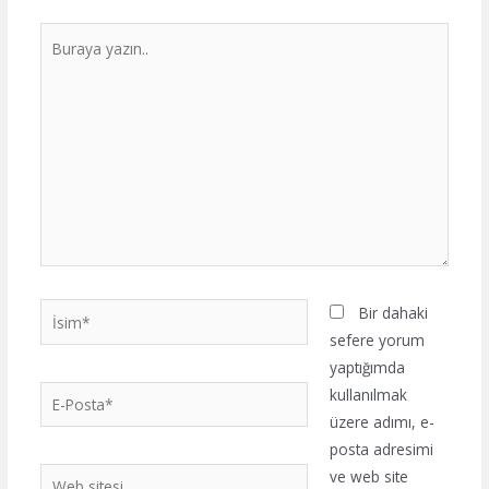
Buraya
yazın..
İsim*
Bir dahaki
sefere yorum
yaptığımda
E-
kullanılmak
Posta*
üzere adımı, e-
posta adresimi
Web
ve web site