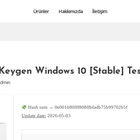
Ürünler
Hakkımızda
İletişim
 Keygen Windows 10 [Stable] Te
admin
Hash sum → 0e001680fff808ffbfadb75b99702b5f
Update date:
2026-05-03