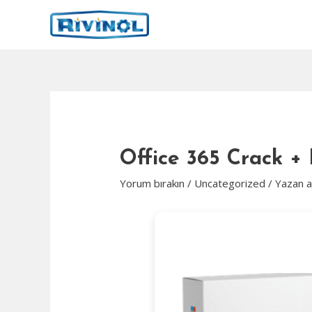
İçeriğe
atla
Office 365 Crack +
Yorum bırakın
/
Uncategorized
/ Yazan