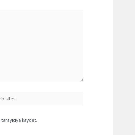
b
i
tarayıcıya kaydet.