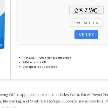
VERIFY
Processor:
1 GHz chip recommended
RAM:
At least 4 GB
Disk space:
64 GB required
ffering Office apps and services. It includes Word, Excel, PowerP
ion, file sharing, and OneDrive storage. Supports use across PCs,
ty solutions.