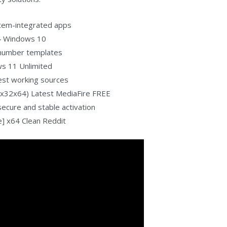
stem-integrated apps
64 Windows 10
 number templates
ws 11 Unlimited
test working sources
 (x32x64) Latest MediaFire FREE
secure and stable activation
me] x64 Clean Reddit