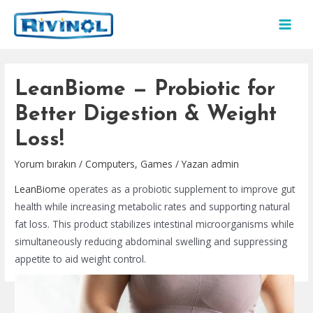
İçeriğe
atla
MAI
MEN
LeanBiome — Probiotic for
Better Digestion & Weight
Loss!
Yorum bırakın
/
Computers, Games
/ Yazan
admin
LeanBiome
operates as a probiotic supplement to improve gut
health while increasing metabolic rates and supporting natural
fat loss. This product stabilizes intestinal microorganisms while
simultaneously reducing abdominal swelling and suppressing
appetite to aid weight control.