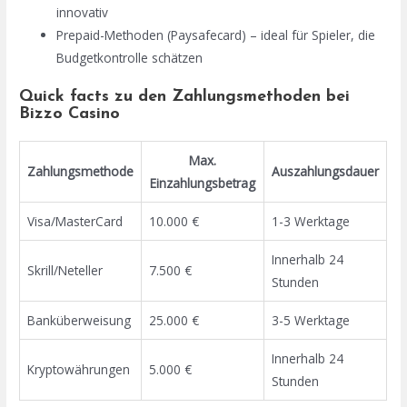
innovativ
Prepaid-Methoden (Paysafecard) – ideal für Spieler, die
Budgetkontrolle schätzen
Quick facts zu den Zahlungsmethoden bei
Bizzo Casino
Max.
Zahlungsmethode
Auszahlungsdauer
Einzahlungsbetrag
Visa/MasterCard
10.000 €
1-3 Werktage
Innerhalb 24
Skrill/Neteller
7.500 €
Stunden
Banküberweisung
25.000 €
3-5 Werktage
Innerhalb 24
Kryptowährungen
5.000 €
Stunden