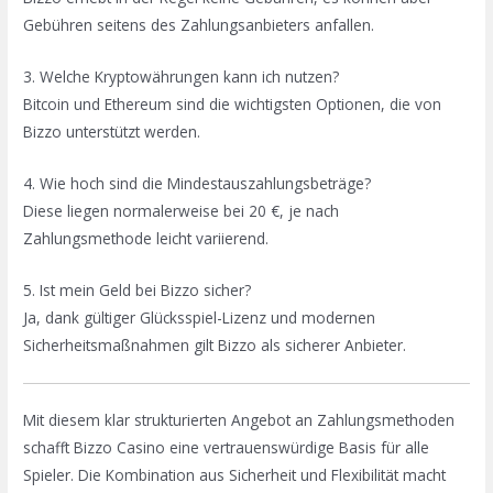
Gebühren seitens des Zahlungsanbieters anfallen.
3. Welche Kryptowährungen kann ich nutzen?
Bitcoin und Ethereum sind die wichtigsten Optionen, die von
Bizzo unterstützt werden.
4. Wie hoch sind die Mindestauszahlungsbeträge?
Diese liegen normalerweise bei 20 €, je nach
Zahlungsmethode leicht variierend.
5. Ist mein Geld bei Bizzo sicher?
Ja, dank gültiger Glücksspiel-Lizenz und modernen
Sicherheitsmaßnahmen gilt Bizzo als sicherer Anbieter.
Mit diesem klar strukturierten Angebot an Zahlungsmethoden
schafft Bizzo Casino eine vertrauenswürdige Basis für alle
Spieler. Die Kombination aus Sicherheit und Flexibilität macht