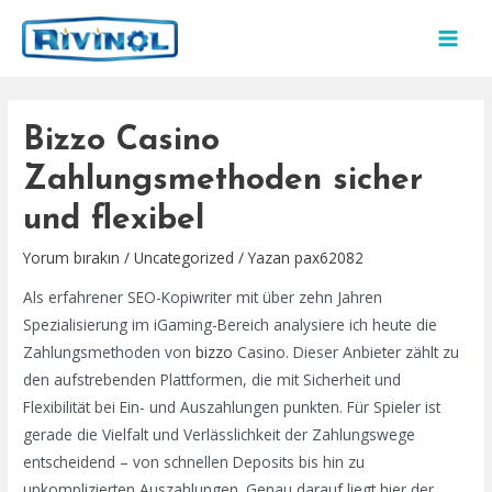
İçeriğe
atla
MAI
MEN
Bizzo Casino
Zahlungsmethoden sicher
und flexibel
Yorum bırakın
/
Uncategorized
/ Yazan
pax62082
Als erfahrener SEO-Kopiwriter mit über zehn Jahren
Spezialisierung im iGaming-Bereich analysiere ich heute die
Zahlungsmethoden von
bizzo
Casino. Dieser Anbieter zählt zu
den aufstrebenden Plattformen, die mit Sicherheit und
Flexibilität bei Ein- und Auszahlungen punkten. Für Spieler ist
gerade die Vielfalt und Verlässlichkeit der Zahlungswege
entscheidend – von schnellen Deposits bis hin zu
unkomplizierten Auszahlungen. Genau darauf liegt hier der