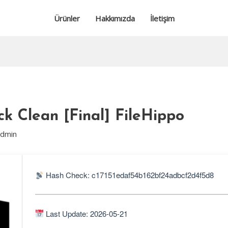
Ürünler
Hakkımızda
İletişim
 Clean [Final] FileHippo
admin
Hash Check: c17151edaf54b162bf24adbcf2d4f5d8
Last Update: 2026-05-21