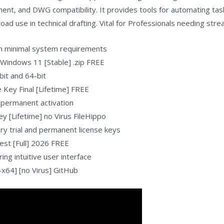
t, and DWG compatibility. It provides tools for automating tasks
oad use in technical drafting. Vital for Professionals needing st
h minimal system requirements
Windows 11 [Stable] .zip FREE
bit and 64-bit
Key Final [Lifetime] FREE
s permanent activation
 [Lifetime] no Virus FileHippo
y trial and permanent license keys
est [Full] 2026 FREE
ing intuitive user interface
x64] [no Virus] GitHub