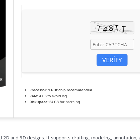
VERIFY
Processor:
1 GHz chip recommended
RAM:
4 GB to avoid lag
Disk space:
64 GB for patching
2D and 3D designs. It supports drafting, modeling, annotation, an