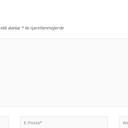
ekli alanlar
*
ile işaretlenmişlerdir
E-
We
Posta*
sites