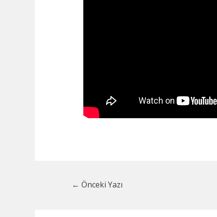
Yazı
←
Önceki Yazı
dolaşımı