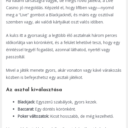
Ha valami társaságra vágyik, de mégis rövid játékra, a Live
Casino jó megoldás. Képzeld el, hogy liftben vagy—nyomd
meg a “Live” gombot a Blackjacknél, és máris egy osztóval
szemben vagy, aki valódi kártyákat oszt valós időben.
A kulcs itt a gyorsaság: a legtöbb élő asztalnak három perces
időkorlátja van körönként, és a felület lehetővé teszi, hogy egy
érintéssel tegyél fogadást, azonnal láthatod, nyertél vagy
passzoltál.
Mivel a játék menete gyors, akár vonaton vagy kávé várakozás
közben is befejezhetsz egy asztali játékot.
Az asztal kiválasztása
Blackjack:
Egyszerű szabályok, gyors kezek.
Baccarat:
Egy döntés körönként.
Poker változatok:
Kicsit hosszabb, de még kezelhető.