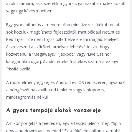
azok számára, akik szeretik a gyors izgalmakat e-mailek között
vagy egy kávészünetben.
Egy gyors pillantás a menüre több mint tízezer játékot mutat—
sok közülük megbízható fejlesztőktől, mint például NetEnt és
Red Tiger—de nem fogsz túlterhelve érezni magad. Ehelyett
észreveszed a szűrőket, amelyek lehetővé teszik, hogy
közvetlenül a “Megaways,” “Jackpot,” vagy “Live Casino”
kategóriákra ugorj. Az időt értékelő játékos számára ez egy
frissítő szellő.
A mobil élmény egységes Android és iOS rendszeren; ugyanazt
a böngészőt használhatod tableten vagy laptopon is,
minőségromlás nélkül.
A gyors tempójú slotok vonzereje
Amikor görgetsz a feededen, egy értesítés jelenik meg: “Spin
now—no downloads needed.” Ez a tökéletes pillanat a mobil