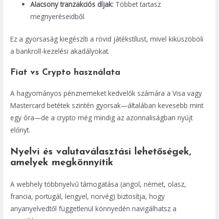
Alacsony tranzakciós díjak:
Többet tartasz
megnyeréseidből.
Ez a gyorsaság kiegészíti a rövid játékstílust, mivel kiküszöböli
a bankroll-kezelési akadályokat.
Fiat vs Crypto használata
A hagyományos pénznemeket kedvelők számára a Visa vagy
Mastercard betétek szintén gyorsak—általában kevesebb mint
egy óra—de a crypto még mindig az azonnaliságban nyújt
előnyt.
Nyelvi és valutaválasztási lehetőségek,
amelyek megkönnyítik
A webhely többnyelvű támogatása (angol, német, olasz,
francia, portugál, lengyel, norvég) biztosítja, hogy
anyanyelvedtől függetlenül könnyedén navigálhatsz a