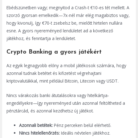
Ebédszünetben vagy; megnyitod a Crash-t €10-es tét mellett. A
szorzó gyorsan emelkedik—7x-nél már elég magabiztos vagy,
hogy kivonulj, így €70-t zsebelsz be, mielőtt hirtelen nullára
esne. A gyors nyereményed lendületet ad a következő
játékhoz, és fenntartja a lendületet.
Crypto Banking a gyors játékért
Az egyik legnagyobb előny a mobil játékosok számára, hogy
azonnal tudnak betétet és kifizetést végrehajtani
kriptovalutákkal, mint például Bitcoin, Litecoin vagy USDT.
Nincs várakozás banki átutalásokra vagy hitelkártya-
engedélyekre—így nyereményed után azonnal feltöltheted a
pénztárcád, és azonnal kezdhetsz új játékot.
Azonnali betétek:
Pénz perceken belül elérhető.
Nincs hitelellenőrzés:
Ideális névtelen játékhoz.