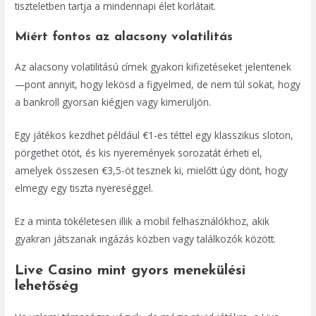
tiszteletben tartja a mindennapi élet korlátait.
Miért fontos az alacsony volatilitás
Az alacsony volatilitású címek gyakori kifizetéseket jelentenek
—pont annyit, hogy lekösd a figyelmed, de nem túl sokat, hogy
a bankroll gyorsan kiégjen vagy kimerüljön.
Egy játékos kezdhet például €1-es téttel egy klasszikus sloton,
pörgethet ötöt, és kis nyeremények sorozatát érheti el,
amelyek összesen €3,5-öt tesznek ki, mielőtt úgy dönt, hogy
elmegy egy tiszta nyereséggel.
Ez a minta tökéletesen illik a mobil felhasználókhoz, akik
gyakran játszanak ingázás közben vagy találkozók között.
Live Casino mint gyors menekülési
lehetőség