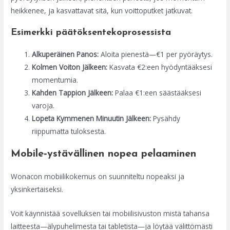
heikkenee, ja kasvattavat sitä, kun voittoputket jatkuvat.
Esimerkki päätöksentekoprosessista
Alkuperäinen Panos:
Aloita pienestä—€1 per pyöräytys.
Kolmen Voiton Jälkeen:
Kasvata €2:een hyödyntääksesi
momentumia.
Kahden Tappion Jälkeen:
Palaa €1:een säästääksesi
varoja.
Lopeta Kymmenen Minuutin Jälkeen:
Pysähdy
riippumatta tuloksesta.
Mobile‑ystävällinen nopea pelaaminen
Wonacon mobiilikokemus on suunniteltu nopeaksi ja
yksinkertaiseksi.
Voit käynnistää sovelluksen tai mobiilisivuston mistä tahansa
laitteesta—älypuhelimesta tai tabletista—ja löytää välittömästi