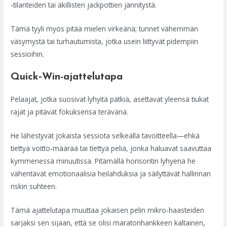
‑tilanteiden tai äkillisten jackpottien jännitystä.
Tämä tyyli myös pitää mielen virkeänä; tunnet vähemmän
väsymystä tai turhautumista, jotka usein liittyvät pidempiin
sessioihin.
Quick‑Win-ajattelutapa
Pelaajat, jotka suosivat lyhyitä pätkiä, asettavat yleensä tiukat
rajat ja pitävät fokuksensa terävänä.
He lähestyvät jokaista sessiota selkeällä tavoitteella—ehkä
tiettyä voitto‑määrää tai tiettyä peliä, jonka haluavat saavuttaa
kymmenessä minuutissa. Pitämällä horisontin lyhyenä he
vähentävät emotionaalisia heilahduksia ja säilyttävät hallinnan
riskin suhteen.
Tämä ajattelutapa muuttaa jokaisen pelin mikro‑haasteiden
sarjaksi sen sijaan, että se olisi maratonhankkeen kaltainen,