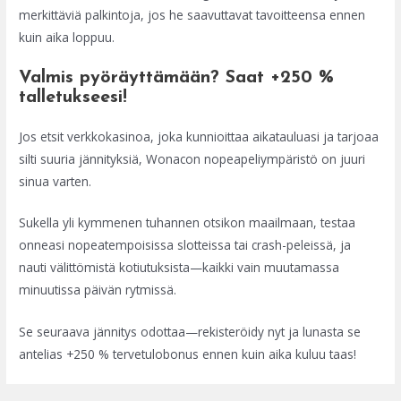
merkittäviä palkintoja, jos he saavuttavat tavoitteensa ennen
kuin aika loppuu.
Valmis pyöräyttämään? Saat +250 %
talletukseesi!
Jos etsit verkkokasinoa, joka kunnioittaa aikatauluasi ja tarjoaa
silti suuria jännityksiä, Wonacon nopeapeliympäristö on juuri
sinua varten.
Sukella yli kymmenen tuhannen otsikon maailmaan, testaa
onneasi nopeatempoisissa slotteissa tai crash-peleissä, ja
nauti välittömistä kotiutuksista—kaikki vain muutamassa
minuutissa päivän rytmissä.
Se seuraava jännitys odottaa—rekisteröidy nyt ja lunasta se
antelias +250 % tervetulobonus ennen kuin aika kuluu taas!