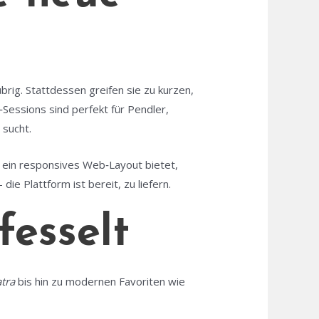
brig. Stattdessen greifen sie zu kurzen,
‑Sessions sind perfekt für Pendler,
 sucht.
d ein responsives Web‑Layout bietet,
e Plattform ist bereit, zu liefern.
fesselt
tra
bis hin zu modernen Favoriten wie