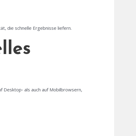
ät, die schnelle Ergebnisse liefern.
lles
uf Desktop‑ als auch auf Mobilbrowsern,