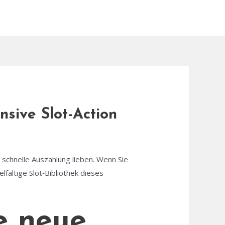
nsive Slot-Action
 schnelle Auszahlung lieben. Wenn Sie
lfältige Slot‑Bibliothek dieses
e neue