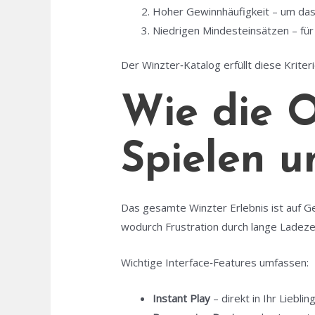
Hoher Gewinnhäufigkeit – um das 
Niedrigen Mindesteinsätzen – für
Der Winzter‑Katalog erfüllt diese Kriteri
Wie die O
Spielen u
Das gesamte Winzter Erlebnis ist auf Ge
wodurch Frustration durch lange Ladeze
Wichtige Interface‑Features umfassen:
Instant Play
– direkt in Ihr Liebl