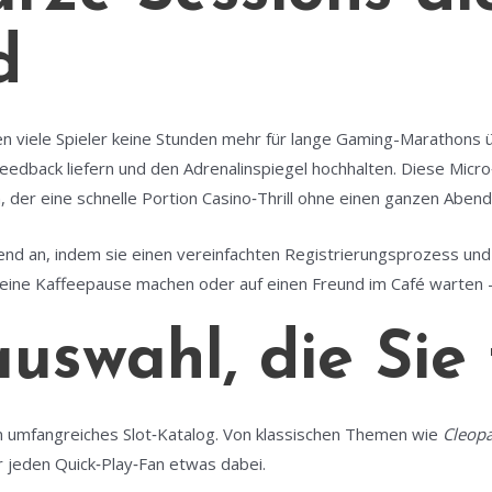
d
en viele Spieler keine Stunden mehr für lange Gaming-Marathons ü
Feedback liefern und den Adrenalinspiegel hochhalten. Diese Micro
der eine schnelle Portion Casino‑Thrill ohne einen ganzen Abend
rend an, indem sie einen vereinfachten Registrierungsprozess un
eine Kaffeepause machen oder auf einen Freund im Café warten – di
uswahl, die Sie 
n umfangreiches Slot‑Katalog. Von klassischen Themen wie
Cleopa
ür jeden Quick‑Play‑Fan etwas dabei.