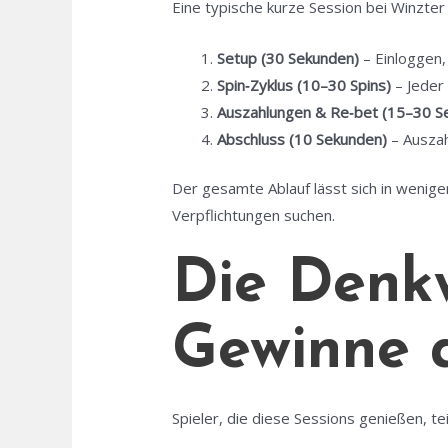
Eine typische kurze Session bei Winzte
Setup (30 Sekunden)
– Einloggen, 
Spin‑Zyklus (10–30 Spins)
– Jeder
Auszahlungen & Re‑bet (15–30 S
Abschluss (10 Sekunden)
– Auszah
Der gesamte Ablauf lässt sich in weniger
Verpflichtungen suchen.
Die Denkw
Gewinne a
Spieler, die diese Sessions genießen, t