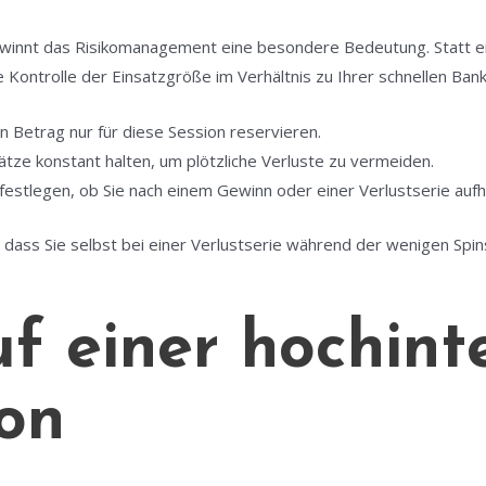
winnt das Risikomanagement eine besondere Bedeutung. Statt eine
e Kontrolle der Einsatzgröße im Verhältnis zu Ihrer schnellen Bankr
en Betrag nur für diese Session reservieren.
ätze konstant halten, um plötzliche Verluste zu vermeiden.
festlegen, ob Sie nach einem Gewinn oder einer Verlustserie aufh
r, dass Sie selbst bei einer Verlustserie während der wenigen Spins
f einer hochint
ion