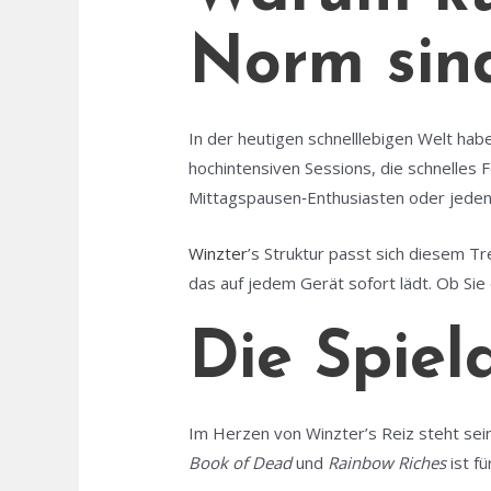
Norm sin
In der heutigen schnelllebigen Welt hab
hochintensiven Sessions, die schnelles 
Mittagspausen‑Enthusiasten oder jeden, 
Winzter
’s Struktur passt sich diesem T
das auf jedem Gerät sofort lädt. Ob Sie 
Die Spiela
Im Herzen von Winzter’s Reiz steht sei
Book of Dead
und
Rainbow Riches
ist f