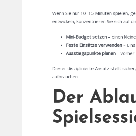
Wenn Sie nur 10–15 Minuten spielen, ge
entwickeln, konzentrieren Sie sich auf di
Mini‑Budget setzen
– einen klein
Feste Einsätze verwenden
– Eins
Ausstiegspunkte planen
– vorher 
Dieser disziplinierte Ansatz stellt siche
aufbrauchen.
Der Ablau
Spielsess