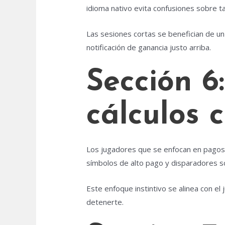
idioma nativo evita confusiones sobre 
Las sesiones cortas se benefician de un d
notificación de ganancia justo arriba.
Sección 6:
cálculos 
Los jugadores que se enfocan en pagos 
símbolos de alto pago y disparadores sc
Este enfoque instintivo se alinea con el j
detenerte.