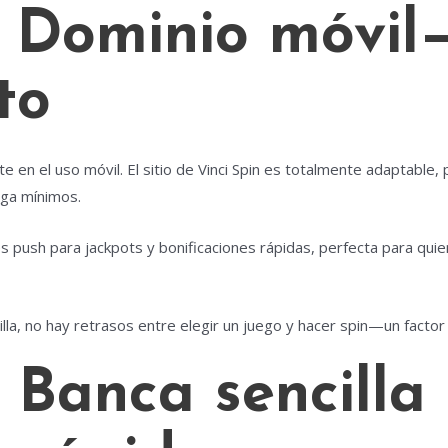
: Dominio móvil
to
 en el uso móvil. El sitio de Vinci Spin es totalmente adaptable,
rga mínimos.
s push para jackpots y bonificaciones rápidas, perfecta para qui
illa, no hay retrasos entre elegir un juego y hacer spin—un factor c
: Banca sencilla