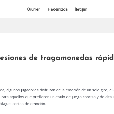
Ürünler
Hakkımızda
İletişim
 Sesiones de tragamonedas rápid
a, algunos jugadores disfrutan de la emoción de un solo giro, el 
 Para aquellos que prefieren un estilo de juego conciso y de alta i
áfagas cortas de emoción.