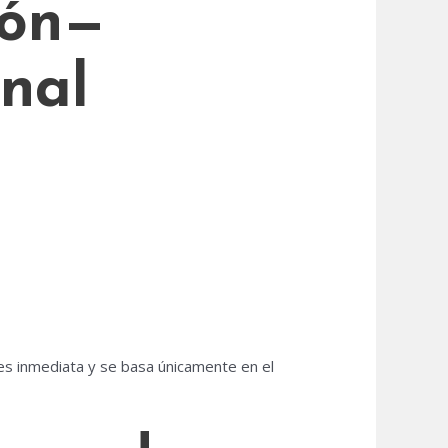
ión—
inal
 es inmediata y se basa únicamente en el