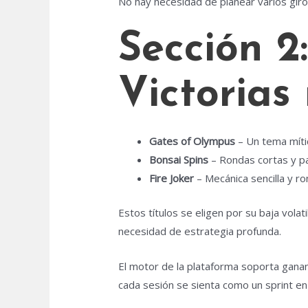
No hay necesidad de planear varios giros
Sección 2
Victorias
Gates of Olympus
– Un tema míti
Bonsai Spins
– Rondas cortas y pa
Fire Joker
– Mecánica sencilla y ro
Estos títulos se eligen por su baja volat
necesidad de estrategia profunda.
El motor de la plataforma soporta gana
cada sesión se sienta como un sprint en