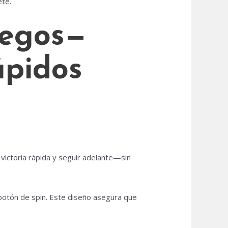
ete.
uegos—
ápidos
a victoria rápida y seguir adelante—sin
botón de spin. Este diseño asegura que