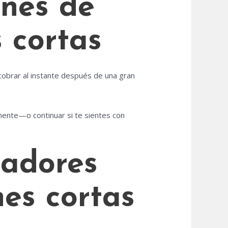
ones de
 cortas
 cobrar al instante después de una gran
mente—o continuar si te sientes con
gadores
nes cortas