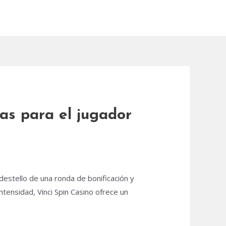
as para el jugador
destello de una ronda de bonificación y
ntensidad, Vinci Spin Casino ofrece un