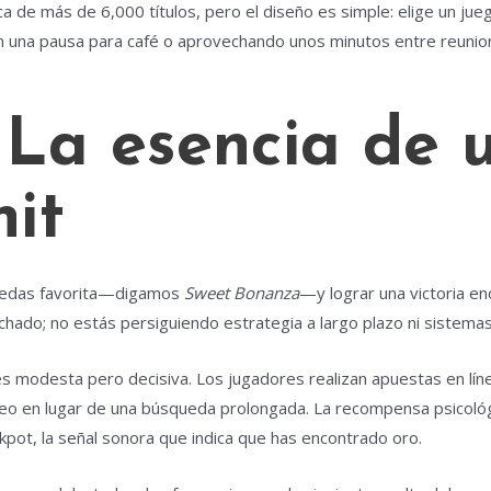
a de más de 6,000 títulos, pero el diseño es simple: elige un jueg
n una pausa para café o aprovechando unos minutos entre reunio
: La esencia de 
hit
monedas favorita—digamos
Sweet Bonanza
—y lograr una victoria e
chado; no estás persiguiendo estrategia a largo plazo ni sistema
o es modesta pero decisiva. Los jugadores realizan apuestas en lí
 en lugar de una búsqueda prolongada. La recompensa psicológic
kpot, la señal sonora que indica que has encontrado oro.