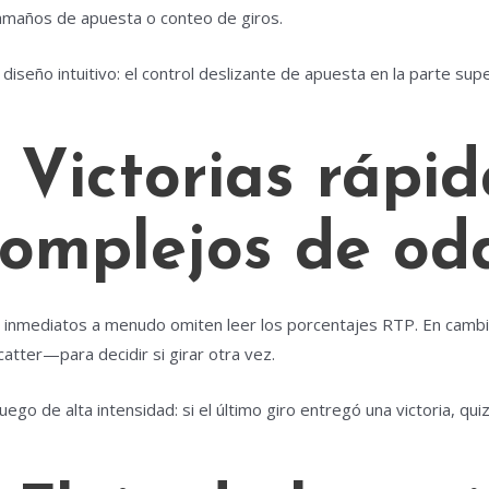
tamaños de apuesta o conteo de giros.
iseño intuitivo: el control deslizante de apuesta en la parte super
 Victorias rápid
complejos de od
inmediatos a menudo omiten leer los porcentajes RTP. En cambi
atter—para decidir si girar otra vez.
uego de alta intensidad: si el último giro entregó una victoria, qui