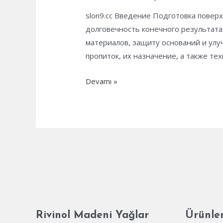
slon9.cc Введение Подготовка поверх
долговечность конечного результата
материалов, защиту оснований и улу
пропиток, их назначение, а также т
Грунтовки
Devamı »
и
пропитки:
подготовка
поверхностей
к
отделке
Rivinol Madeni Yağlar
Ürünle