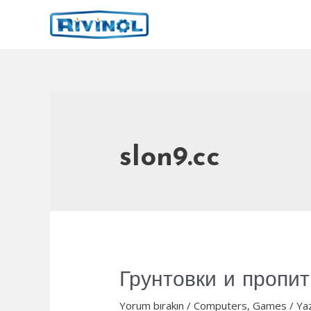
İçeriğe
atla
slon9.cc
Грунтовки и пропит
Yorum bırakın
/
Computers, Games
/ Ya