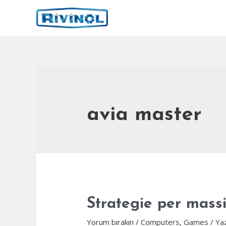
İçeriğe
atla
avia master
Strategie per massi
Yorum bırakın
/
Computers, Games
/ Ya