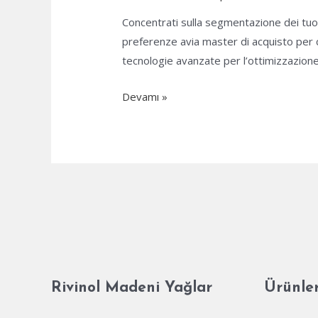
Concentrati sulla segmentazione dei tuoi 
preferenze avia master di acquisto per 
tecnologie avanzate per l’ottimizzazione
Strategie
Devamı »
per
massimizzare
i
profitti
nell’Avia
Masters
Rivinol Madeni Yağlar
Ürünle