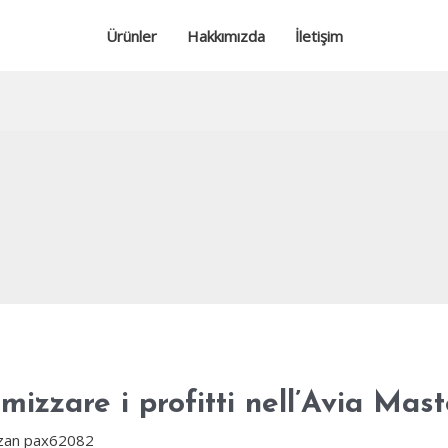
Ürünler
Hakkımızda
İletişim
mizzare i profitti nell’Avia Mast
zan
pax62082