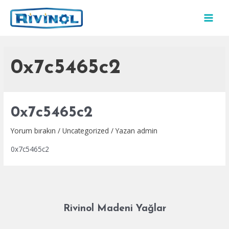
İçeriğe
atla
MAI
MEN
0x7c5465c2
0x7c5465c2
Yorum bırakın
/
Uncategorized
/ Yazan
admin
0x7c5465c2
Rivinol Madeni Yağlar