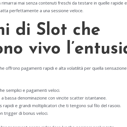
n rimarrai mai senza contenuti freschi da testare in quelle rapide esp
 adatta perfettamente a una sessione veloce.
ni di Slot che
no vivo l’entus
he offrono pagamenti rapidi e alta volatilità per quella sensazione d
che semplici e pagamenti veloci.
 a bassa denominazione con vincite scatter istantanee.
 rapidi e grandi moltiplicatori che ti tengono sul filo del rasoio.
 trigger di bonus veloci.