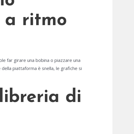
no
i a ritmo
vuole far girare una bobina o piazzare una
della piattaforma è snella, le grafiche si
ibreria di