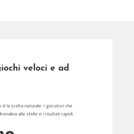
iochi veloci e ad
 la scelta naturale. I giocatori che
lina alle stelle e i risultati rapidi.