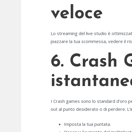
veloce
Lo streaming del live studio è ottimizzat
piazzare la tua scommessa, vedere il ri
6. Crash 
istantane
I Crash games sono lo standard d’oro per i
out al punto desiderato o di perdere. L’
Imposta la tua puntata.