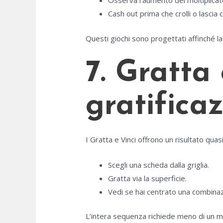
Osserva l’aumento del moltiplicat
Cash out prima che crolli o lascia 
Questi giochi sono progettati affinché l
7. Gratta 
gratifica
I Gratta e Vinci offrono un risultato qua
Scegli una scheda dalla griglia.
Gratta via la superficie.
Vedi se hai centrato una combinaz
L’intera sequenza richiede meno di un min