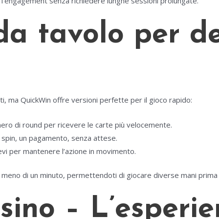
l’engagement senza richiedere lunghe sessioni prolungate.
da tavolo per de
i, ma QuickWin offre versioni perfette per il gioco rapido:
umero di round per ricevere le carte più velocemente.
a spin, un pagamento, senza attese.
vi per mantenere l’azione in movimento.
n meno di un minuto, permettendoti di giocare diverse mani prima c
sino – L’esperie