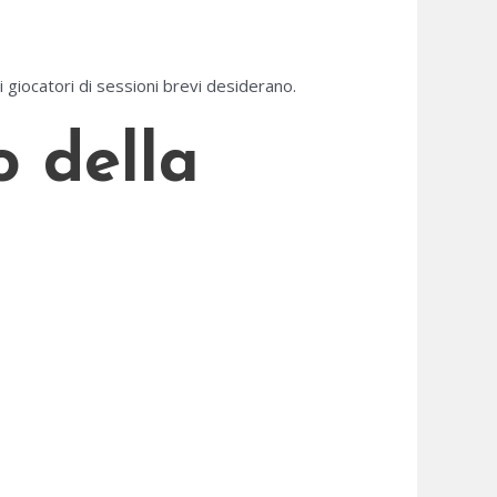
 giocatori di sessioni brevi desiderano.
o della