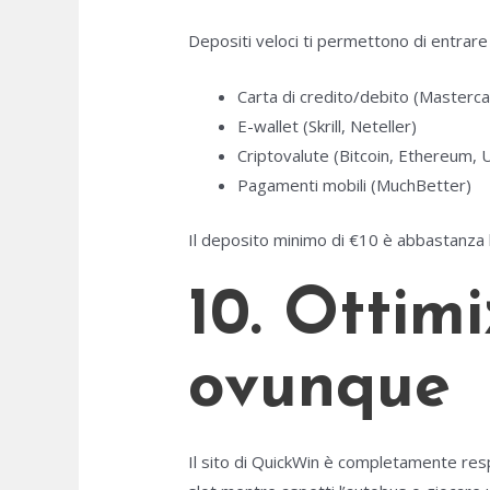
Depositi veloci ti permettono di entrare
Carta di credito/debito (Masterca
E-wallet (Skrill, Neteller)
Criptovalute (Bitcoin, Ethereum,
Pagamenti mobili (MuchBetter)
Il deposito minimo di €10 è abbastanza 
10. Ottim
ovunque
Il sito di QuickWin è completamente respo