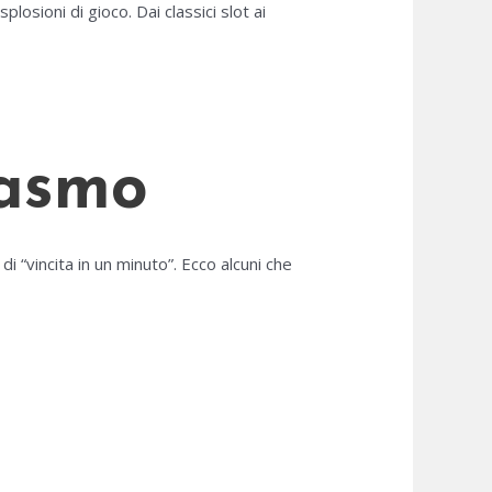
losioni di gioco. Dai classici slot ai
iasmo
i “vincita in un minuto”. Ecco alcuni che