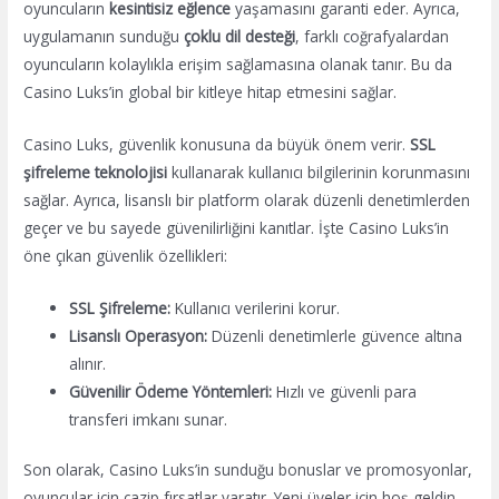
oyuncuların
kesintisiz eğlence
yaşamasını garanti eder. Ayrıca,
uygulamanın sunduğu
çoklu dil desteği
, farklı coğrafyalardan
oyuncuların kolaylıkla erişim sağlamasına olanak tanır. Bu da
Casino Luks’in global bir kitleye hitap etmesini sağlar.
Casino Luks, güvenlik konusuna da büyük önem verir.
SSL
şifreleme teknolojisi
kullanarak kullanıcı bilgilerinin korunmasını
sağlar. Ayrıca, lisanslı bir platform olarak düzenli denetimlerden
geçer ve bu sayede güvenilirliğini kanıtlar. İşte Casino Luks’in
öne çıkan güvenlik özellikleri:
SSL Şifreleme:
Kullanıcı verilerini korur.
Lisanslı Operasyon:
Düzenli denetimlerle güvence altına
alınır.
Güvenilir Ödeme Yöntemleri:
Hızlı ve güvenli para
transferi imkanı sunar.
Son olarak, Casino Luks’in sunduğu bonuslar ve promosyonlar,
oyuncular için cazip fırsatlar yaratır. Yeni üyeler için hoş geldin