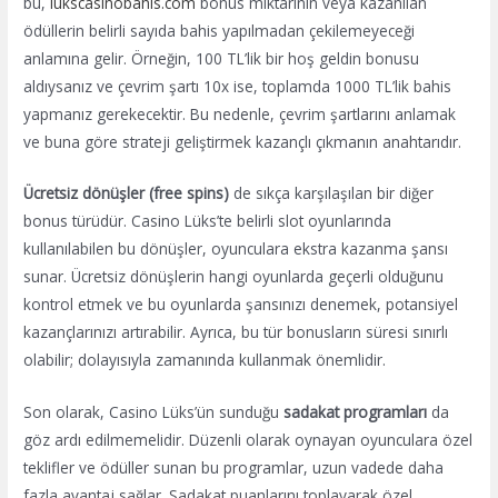
bu,
lukscasinobahis.com
bonus miktarının veya kazanılan
ödüllerin belirli sayıda bahis yapılmadan çekilemeyeceği
anlamına gelir. Örneğin, 100 TL’lik bir hoş geldin bonusu
aldıysanız ve çevrim şartı 10x ise, toplamda 1000 TL’lik bahis
yapmanız gerekecektir. Bu nedenle, çevrim şartlarını anlamak
ve buna göre strateji geliştirmek kazançlı çıkmanın anahtarıdır.
Ücretsiz dönüşler (free spins)
de sıkça karşılaşılan bir diğer
bonus türüdür. Casino Lüks’te belirli slot oyunlarında
kullanılabilen bu dönüşler, oyunculara ekstra kazanma şansı
sunar. Ücretsiz dönüşlerin hangi oyunlarda geçerli olduğunu
kontrol etmek ve bu oyunlarda şansınızı denemek, potansiyel
kazançlarınızı artırabilir. Ayrıca, bu tür bonusların süresi sınırlı
olabilir; dolayısıyla zamanında kullanmak önemlidir.
Son olarak, Casino Lüks’ün sunduğu
sadakat programları
da
göz ardı edilmemelidir. Düzenli olarak oynayan oyunculara özel
teklifler ve ödüller sunan bu programlar, uzun vadede daha
fazla avantaj sağlar. Sadakat puanlarını toplayarak özel