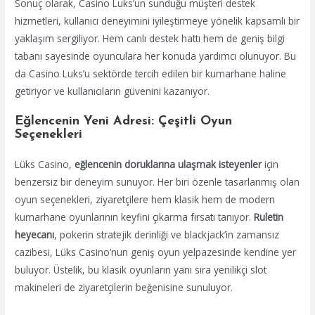
Sonuç olarak, Casino Luks’un sunduğu müşteri destek
hizmetleri, kullanıcı deneyimini iyileştirmeye yönelik kapsamlı bir
yaklaşım sergiliyor. Hem canlı destek hattı hem de geniş bilgi
tabanı sayesinde oyunculara her konuda yardımcı olunuyor. Bu
da Casino Luks’u sektörde tercih edilen bir kumarhane haline
getiriyor ve kullanıcıların güvenini kazanıyor.
Eğlencenin Yeni Adresi: Çeşitli Oyun
Seçenekleri
Lüks Casino,
eğlencenin doruklarına ulaşmak isteyenler
için
benzersiz bir deneyim sunuyor. Her biri özenle tasarlanmış olan
oyun seçenekleri, ziyaretçilere hem klasik hem de modern
kumarhane oyunlarının keyfini çıkarma fırsatı tanıyor.
Ruletin
heyecanı
, pokerin stratejik derinliği ve blackjack’in zamansız
cazibesi, Lüks Casino’nun geniş oyun yelpazesinde kendine yer
buluyor. Üstelik, bu klasik oyunların yanı sıra yenilikçi slot
makineleri de ziyaretçilerin beğenisine sunuluyor.