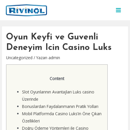
İçeriğe
atla
MAI
MEN
Oyun Keyfi ve Guvenli
Deneyim Icin Casino Luks
Uncategorized
/ Yazan
admin
Content
Slot Oyunlarının Avantajları Luks casino
Üzerinde
Bonuslardan Faydalanmanın Pratik Yolları
Mobil Platformda Casino Luks’in Öne Çıkan
Özellikleri
Doğru Ödeme Yöntemleri ile Casino