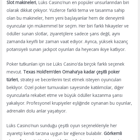
Slot makineleri
, Lüks Casino’nun en popüler unsurlarından biri
olarak dikkat çekiyor. Yüzlerce farklı tema ve tasarıma sahip
olan bu makineler, hem yeni başlayanlar hem de deneyimli
oyuncular için mükemmel bir seçim. Her biri farklı hikayeler ve
ödüller sunan slotlar, ziyaretçilere sadece şans değil, aynı
zamanda keyifli bir zaman vaat ediyor. Ayrıca, yüksek kazanç
potansiyeli sunan jackpot oyunları da heyecanı ikiye katlıyor.
Poker tutkunları için ise Lüks Casino’da birçok farklı seçenek
mevcut.
Texas Hold’em’den Omaha’ya kadar çeşitli poker
türleri
, strateji ve becerilerini test etmek isteyen oyuncuları
bekliyor. Özel poker turnuvaları sayesinde katılımcılar, diğer
oyuncularla rekabet etme ve büyük ödüller kazanma şansı
yakalıyor. Profesyonel krupiyeler eşliğinde oynanan bu oyunlar,
adrenalin dolu anlar yaşatıyor.
Lüks Casino’nun sunduğu çeşitli oyun seçenekleriyle her
ziyaretçi kendi tarzına uygun bir eğlence bulabilir.
Görkemli