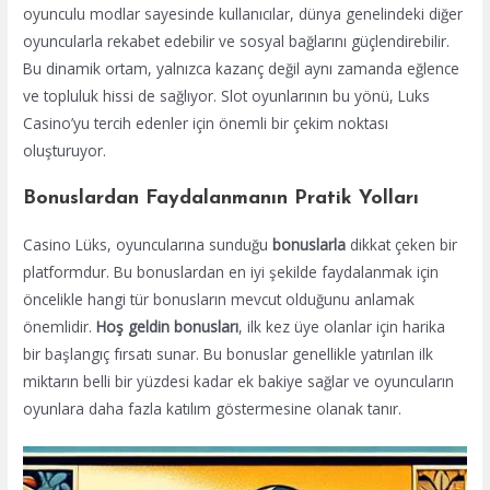
oyunculu modlar sayesinde kullanıcılar, dünya genelindeki diğer
oyuncularla rekabet edebilir ve sosyal bağlarını güçlendirebilir.
Bu dinamik ortam, yalnızca kazanç değil aynı zamanda eğlence
ve topluluk hissi de sağlıyor. Slot oyunlarının bu yönü, Luks
Casino’yu tercih edenler için önemli bir çekim noktası
oluşturuyor.
Bonuslardan Faydalanmanın Pratik Yolları
Casino Lüks, oyuncularına sunduğu
bonuslarla
dikkat çeken bir
platformdur. Bu bonuslardan en iyi şekilde faydalanmak için
öncelikle hangi tür bonusların mevcut olduğunu anlamak
önemlidir.
Hoş geldin bonusları
, ilk kez üye olanlar için harika
bir başlangıç fırsatı sunar. Bu bonuslar genellikle yatırılan ilk
miktarın belli bir yüzdesi kadar ek bakiye sağlar ve oyuncuların
oyunlara daha fazla katılım göstermesine olanak tanır.