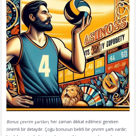
Bonus çevrim şartları
, her zaman dikkat edilmesi gereken
önemli bir detaydır. Çoğu bonusun belirli bir çevrim şartı vardır;