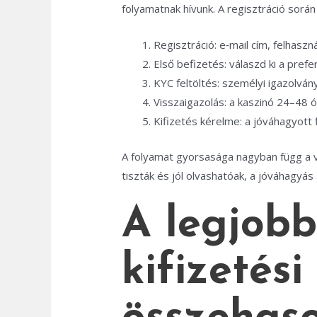
folyamatnak hívunk. A regisztráció során
Regisztráció: e‑mail cím, felhaszná
Első befizetés: válaszd ki a pref
KYC feltöltés: személyi igazolván
Visszaigazolás: a kaszinó 24–48 ór
Kifizetés kérelme: a jóváhagyott 
A folyamat gyorsasága nagyban függ a 
tiszták és jól olvashatóak, a jóváhagyás
A legjobb
kifizetési