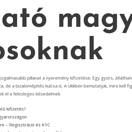
tató magy
osoknak
izgalmasabb pillanat a nyeremény kifizetése. Egy gyors, átlátha
 de a bizalomépítés kulcsa is. A cikkben bemutatjuk, mire kell fig
ek el a felesleges késedelmek.
tó kifizetés?
gyarországon
sre – Regisztráció és KYC