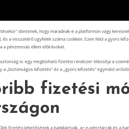
etésekor” döntenek, hogy maradnak-e a platformon vagy keresnek 
ül, és a visszatérő ügyfelek száma csökken. Ezen felül a gyors kif
a a pénzmosás elleni előírásokat.
tonság is: egy megbízható fizetési rendszer titkosítja a személ
y a „biztonságos kifizetés” és a „gyors kifizetés” egymást erősíti
ribb fizetési m
rszágon
űbb fizetési lehetőségek a bankkártyák, az e-pénztárcák és a ba