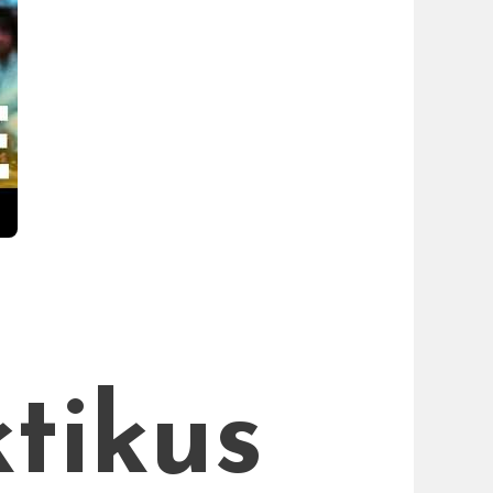
ktikus