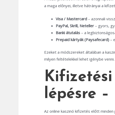
a maga előnyei, illetve hátrányai a kifi
Visa / Mastercard
– azonnali viss
PayPal, Skrill, Neteller
– gyors, gya
Banki átutalás
– a legbiztonságosa
Prepaid kártyák (Paysafecard)
– e
Ezeket a módszereket általában a kaszinó
milyen feltételekkel lehet igénybe venni.
Kifizetés
lépésre –
Az online kaszinó kifizetés előtt minde