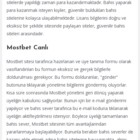
sitelerde yapıldığı zaman para kazandırmaktadır. Bahis yaparak
para kazanmak isteyen kişiler, güvenilir buldukları bahis
sitelerine kolayca ulaşabilmektedir. Lisans bilgilerini doğru ve
eksiksiz bir şekilde sitesinde paylaşan siteler, güvenilir bahis
siteleri arasındadır.
Mostbet Canlı
Mostbet sitesi tarafınca hazırlanan ve üye tanıma formu olarak
vasıflandırılan bu formun eksiksiz ve gerçek bilgilerle
doldurulması gerekiyor. Bu formu dolduranlar, “gönder”
butonuna tıklayarak yönetime bilgilerini göndermiş oluyorlar.
Kısa süre sonrasında Mostbet yönetimi geri dönüş yaparak
üyeliğin kabulünü sağlıyorlar. Bunun için bir e-mail gönderimi
yapılıyor ve bahis sever tarafınca bu e-mail koduna tıklanarak
üyeliğin aktifleştirilmesi isteniyor. Böylece üyeliği tamamlanan
bahis sever, Mostbet sitesinin tüm avantajlarından
yararlanmaya başlayabiliyor. Bununla beraber bahis severler de
kazanç elde etmek adına bahis sitelerine başvurmakta, almış