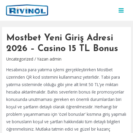
İçeriğe
atla
MAI
MEN
Mostbet Yeni Giriş Adresi
2026 – Casino 15 TL Bonus
Uncategorized
/ Yazan
admin
Hesabınıza para yatırma işlemi gerçekleştirirken Mostbet
üzerinden QR kod sistemini kullanmanız yeterlidir. Tabii para
yatırma sisteminde olduğu gibi yine alt limit 50 TL’ye miktarı
hesaba aktarılmalıdır. Bahis severlerin bonus ile promosyonlar
konusunda unutmaması gereken en önemli durumlardan biri
koşul ve şartların detaylı olarak öğrenilmesidir. Herhangi bir
problem yaşanmaması için ‘özel bonuslar’ kısmına giriş yapmalı
ve bonusların koşul ve şartları hakkındaki tüm detaylı bilgileri
öğrenmelisiniz. Mutlaka tatmin edici ve güzel bir kazanç