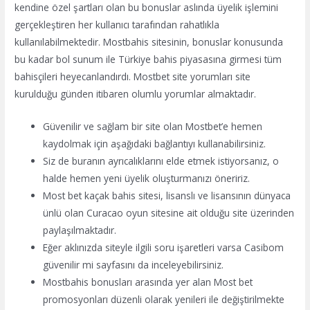
kendine özel şartları olan bu bonuslar aslında üyelik işlemini
gerçekleştiren her kullanıcı tarafından rahatlıkla
kullanılabilmektedir. Mostbahis sitesinin, bonuslar konusunda
bu kadar bol sunum ile Türkiye bahis piyasasına girmesi tüm
bahisçileri heyecanlandırdı. Mostbet site yorumları site
kurulduğu günden itibaren olumlu yorumlar almaktadır.
Güvenilir ve sağlam bir site olan Mostbet’e hemen
kaydolmak için aşağıdaki bağlantıyı kullanabilirsiniz.
Siz de buranın ayrıcalıklarını elde etmek istiyorsanız, o
halde hemen yeni üyelik oluşturmanızı öneririz.
Most bet kaçak bahis sitesi, lisanslı ve lisansının dünyaca
ünlü olan Curacao oyun sitesine ait olduğu site üzerinden
paylaşılmaktadır.
Eğer aklınızda siteyle ilgili soru işaretleri varsa Casibom
güvenilir mi sayfasını da inceleyebilirsiniz.
Mostbahis bonusları arasında yer alan Most bet
promosyonları düzenli olarak yenileri ile değiştirilmekte