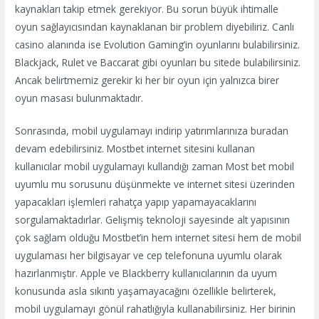
kaynakları takip etmek gerekiyor. Bu sorun büyük ihtimalle
oyun sağlayıcısından kaynaklanan bir problem diyebiliriz. Canlı
casino alanında ise Evolution Gaming’in oyunlarını bulabilirsiniz.
Blackjack, Rulet ve Baccarat gibi oyunları bu sitede bulabilirsiniz.
Ancak belirtmemiz gerekir ki her bir oyun için yalnızca birer
oyun masası bulunmaktadır.
Sonrasında, mobil uygulamayı indirip yatırımlarınıza buradan
devam edebilirsiniz. Mostbet internet sitesini kullanan
kullanıcılar mobil uygulamayı kullandığı zaman Most bet mobil
uyumlu mu sorusunu düşünmekte ve internet sitesi üzerinden
yapacakları işlemleri rahatça yapıp yapamayacaklarını
sorgulamaktadırlar. Gelişmiş teknoloji sayesinde alt yapısının
çok sağlam olduğu Mostbet’in hem internet sitesi hem de mobil
uygulaması her bilgisayar ve cep telefonuna uyumlu olarak
hazırlanmıştır. Apple ve Blackberry kullanıcılarının da uyum
konusunda asla sıkıntı yaşamayacağını özellikle belirterek,
mobil uygulamayı gönül rahatlığıyla kullanabilirsiniz. Her birinin