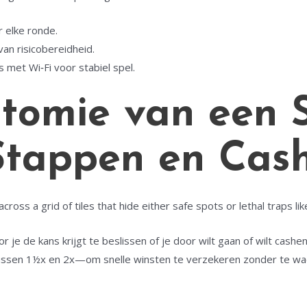
r elke ronde.
van risicobereidheid.
 met Wi‑Fi voor stabiel spel.
tomie van een S
Stappen en Cas
 across a grid of tiles that hide either safe spots or lethal traps 
 je de kans krijgt te beslissen of je door wilt gaan of wilt cashe
tussen 1½x en 2x—om snelle winsten te verzekeren zonder te wac