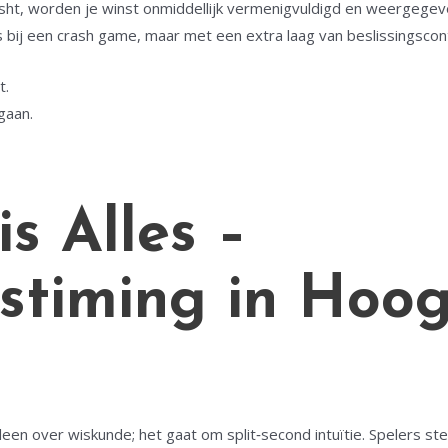
casht, worden je winst onmiddellijk vermenigvuldigd en weergegeven
als bij een crash game, maar met een extra laag van beslissingscon
t.
gaan.
is Alles –
gstiming in Hoo
leen over wiskunde; het gaat om split‑second intuïtie. Spelers st