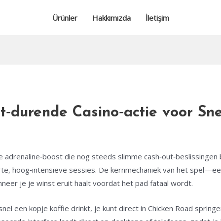
Ürünler
Hakkımızda
İletişim
t‑durende Casino‑actie voor Sne
 adrenaline‑boost die nog steeds slimme cash‑out‑beslissingen b
korte, hoog‑intensieve sessies. De kernmechaniek van het spel—e
eer je je winst eruit haalt voordat het pad fataal wordt.
nel een kopje koffie drinkt, je kunt direct in Chicken Road spring