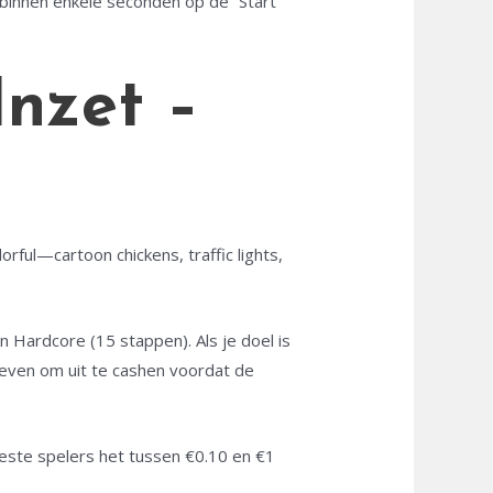
binnen enkele seconden op de “Start”
Inzet –
rful—cartoon chickens, traffic lights,
 Hardcore (15 stappen). Als je doel is
geven om uit te cashen voordat de
eeste spelers het tussen €0.10 en €1