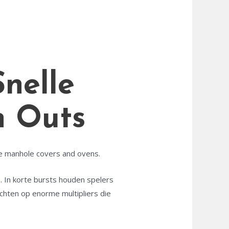
nelle
h Outs
like manhole covers and ovens.
n. In korte bursts houden spelers
hten op enorme multipliers die