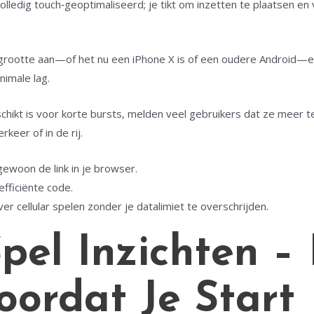
lledig touch‑geoptimaliseerd; je tikt om inzetten te plaatsen en v
ongrootte aan—of het nu een iPhone X is of een oudere Android—en
imale lag.
chikt is voor korte bursts, melden veel gebruikers dat ze meer 
keer of in de rij.
ewoon de link in je browser.
 efficiënte code.
ver cellular spelen zonder je datalimiet te overschrijden.
pel Inzichten –
oordat Je Start