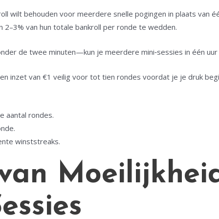
oll wilt behouden voor meerdere snelle pogingen in plaats van é
an 2–3% van hun totale bankroll per ronde te wedden.
nder de twee minuten—kun je meerdere mini‑sessies in één uur 
s een inzet van €1 veilig voor tot tien rondes voordat je je druk b
ge aantal rondes.
onde.
tente winststreaks.
 van Moeilijkhe
Sessies