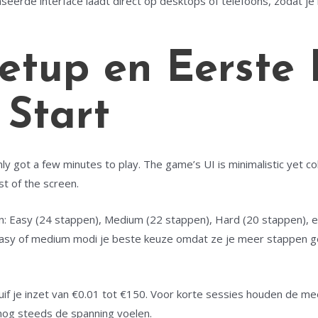
erde interface laadt direct op desktops of telefoons, zodat je 
Setup en Eerste 
 Start
y got a few minutes to play. The game’s UI is minimalistic yet colo
st of the screen.
n: Easy (24 stappen), Medium (22 stappen), Hard (20 stappen), en
de easy of medium modi je beste keuze omdat ze je meer stappen 
huif je inzet van €0.01 tot €150. Voor korte sessies houden de m
 nog steeds de spanning voelen.