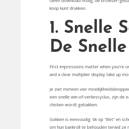
Geen download nodig; de browser‑gebase
knop kunt drukken.
1. Snelle 
De Snelle
First impressions matter when you’re onl
and a clear multiplier display take up mo
Je ziet meteen vier moeilijkheidsknoppe
een snelle win‑of‑verliescyclus, zijn 
chicken wordt gebakken.
Gokken is eenvoudig: tik op “Bet” en sc
om hun bankroll te behouden terwijl ze