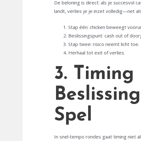
De beloning is direct: als je succesvol 
landt, verlies je je inzet volledig—net 
Stap één: chicken beweegt voorui
Beslissingspunt: cash out of door
Stap twee: risico neemt licht toe.
Herhaal tot exit of verlies.
3. Timing 
Beslissin
Spel
In snel‑tempo rondes gaat timing niet al