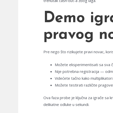
trenutak cash‑out-a zbog laga.
Demo igra
pravog n
Pre nego što rizikujete pravi novac, ko
Možete eksperimentisati sa sva če
Nije potrebna registracija — odm
Videćete tačno kako multiplikator
Možete testirati različite pragove
Ova faza probe je ključna za igrače sa 
delikatne odluke u sekundi.