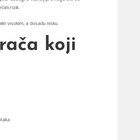
ati rizik.
lin visokim, a dosadu nisku.
rača koji
taka.