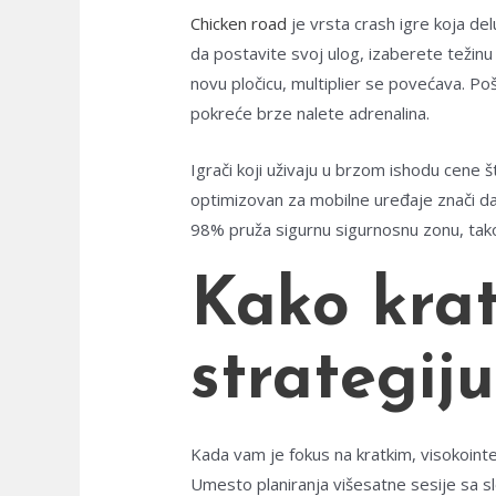
Chicken road
je vrsta crash igre koja de
da postavite svoj ulog, izaberete težinu i
novu pločicu, multiplier se povećava. Po
pokreće brze nalete adrenalina.
Igrači koji uživaju u brzom ishodu cene
optimizovan za mobilne uređaje znači da
98% pruža sigurnu sigurnosnu zonu, tak
Kako krat
strategij
Kada vam je fokus na kratkim, visokoint
Umesto planiranja višesatne sesije sa sl