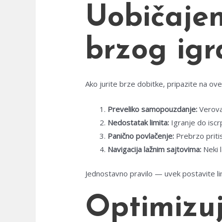
Uobičajen
brzog igr
Ako jurite brze dobitke, pripazite na ov
Preveliko samopouzdanje:
Verova
Nedostatak limita:
Igranje do iscrp
Panično povlačenje:
Prebrzo pritis
Navigacija lažnim sajtovima:
Neki l
Jednostavno pravilo — uvek postavite l
Optimizuj