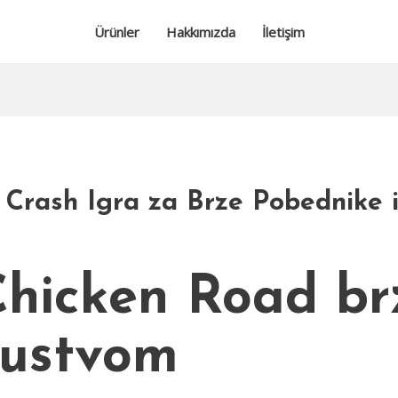
Ürünler
Hakkımızda
İletişim
 Crash Igra za Brze Pobednike i
Chicken Road b
kustvom