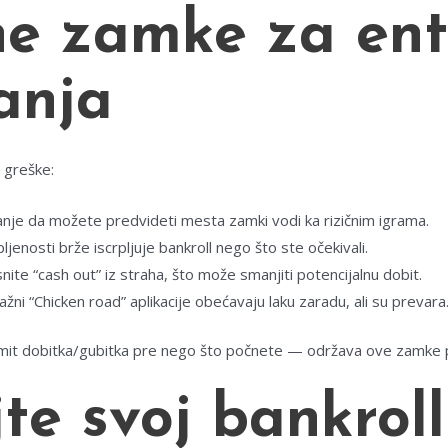
e zamke za ent
anja
e greške:
nje da možete predvideti mesta zamki vodi ka rizičnim igrama.
ljenosti brže iscrpljuje bankroll nego što ste očekivali.
nite “cash out” iz straha, što može smanjiti potencijalnu dobit.
ažni “Chicken road” aplikacije obećavaju laku zaradu, ali su prevara
imit dobitka/gubitka pre nego što počnete — održava ove zamke 
te svoj bankrol