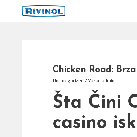
İçeriğe
atla
Chicken Road: Brza
Uncategorized
/ Yazan
admin
Šta Čini 
casino is