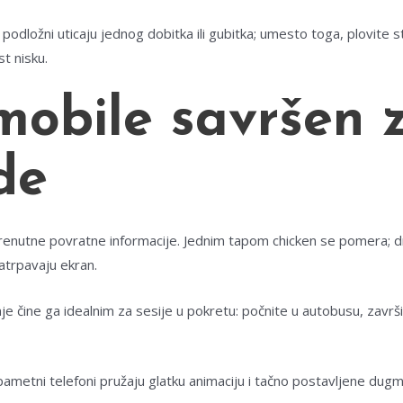
e podložni uticaju jednog dobitka ili gubitka; umesto toga, plovite 
t nisku.
mobile savršen z
de
 i trenutne povratne informacije. Jednim tapom chicken se pomera;
atrpavaju ekran.
e čine ga idealnim za sesije u pokretu: počnite u autobusu, završit
 pametni telefoni pružaju glatku animaciju i tačno postavljene dugm