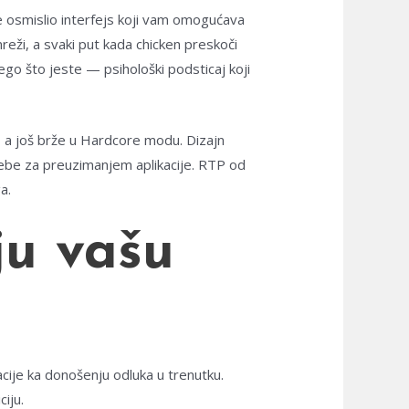
e osmislio interfejs koji vam omogućava
mreži, a svaki put kada chicken preskoči
ego što jeste — psihološki podsticaj koji
, a još brže u Hardcore modu. Dizajn
rebe za preuzimanjem aplikacije. RTP od
a.
ju vašu
cije ka donošenju odluka u trenutku.
iju.