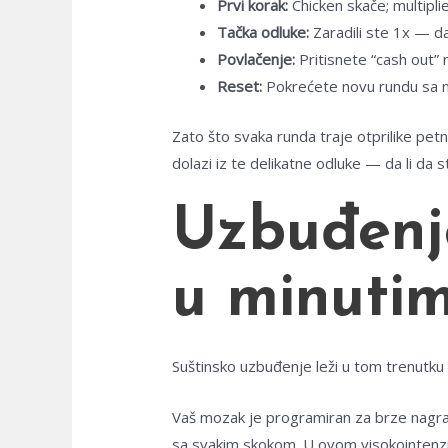
Prvi korak:
Chicken skače; multiplie
Tačka odluke:
Zaradili ste 1x — da 
Povlačenje:
Pritisnete “cash out” 
Reset:
Pokrećete novu rundu sa 
Zato što svaka runda traje otprilike pe
dolazi iz te delikatne odluke — da li da s
Uzbuđenje
u minuti
Suštinsko uzbuđenje leži u tom trenutku 
Vaš mozak je programiran za brze nagrad
sa svakim skokom. U ovom visokointenzivno