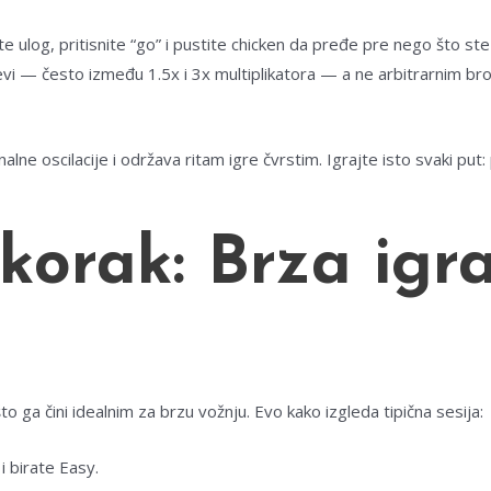
e ulog, pritisnite “go” i pustite chicken da pređe pre nego što st
i — često između 1.5x i 3x multiplikatora — a ne arbitrarnim broj
ne oscilacije i održava ritam igre čvrstim. Igrajte isto svaki put: po
korak: Brza igr
 ga čini idealnim za brzu vožnju. Evo kako izgleda tipična sesija:
i birate Easy.