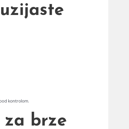
uzijaste
.
pod kontrolom.
l za brze