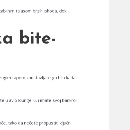
stabilnim talasom brzih ishoda, dok
a bite-
 drugim tapom zaustavljate ga bilo kada
e u avio lounge-u, i imate svoj bankroll
iće, tako da nećete propustiti ključni