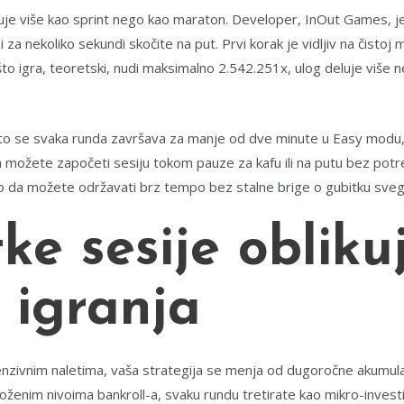
luje više kao sprint nego kao maraton. Developer, InOut Games, j
 za nekoliko sekundi skočite na put. Prvi korak je vidljiv na čistoj 
što igra, teoretski, nudi maksimalno 2.542.251x, ulog deluje više n
 što se svaka runda završava za manje od dve minute u Easy modu
 možete započeti sesiju tokom pauze za kafu ili na putu bez pot
o da možete održavati brz tempo bez stalne brige o gubitku sveg
ke sesije obliku
u igranja
enzivnim naletima, vaša strategija se menja od dugoročne akumula
oženim nivoima bankroll-a, svaku rundu tretirate kao mikro-investic