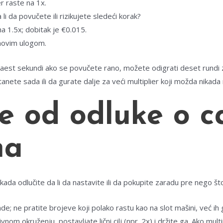
r raste na 1x.
li da povučete ili rizikujete sledeći korak?
na 1.5x; dobitak je €0.015.
novim ulogom.
tnaest sekundi ako se povučete rano, možete odigrati deset rundi
tanete sada ili da gurate dalje za veći multiplier koji možda nikada 
 od odluke o c
ma
kada odlučite da li da nastavite ili da pokupite zaradu pre nego št
e; ne pratite brojeve koji polako rastu kao na slot mašini, već i
m okruženju, postavljate lični cilj (npr. 2x) i držite ga. Ako multi