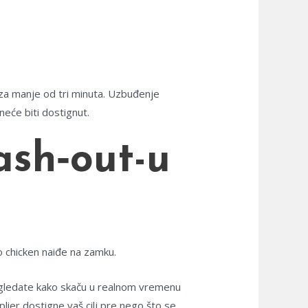
 za manje od tri minuta. Uzbuđenje
neće biti dostignut.
ash‑out-u
o chicken naiđe na zamku.
h gledate kako skaču u realnom vremenu
plier dostigne vaš cilj pre nego što se