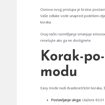
Osnova ovog pristupa je brzina: postavit
Vaše odluke vode unapred podešeni ciljev
koraka.
Ovaj način razmišljanja smanjuje emocional
resetujte ako ga ne dostignete.
Korak-po-
modu
Easy mode nudi dvadesetčetiri koraka, što
Postavljanje uloga:
Ulažete €0.01 