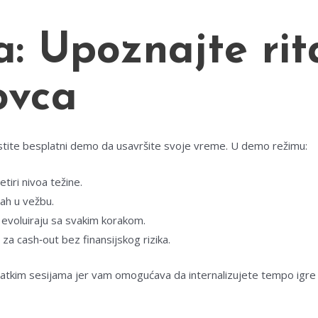
: Upoznajte ri
ovca
ristite besplatni demo da usavršite svoje vreme. U demo režimu:
tiri nivoa težine.
ah u vežbu.
i evoluiraju sa svakim korakom.
 za cash‑out bez finansijskog rizika.
kratkim sesijama jer vam omogućava da internalizujete tempo igre 