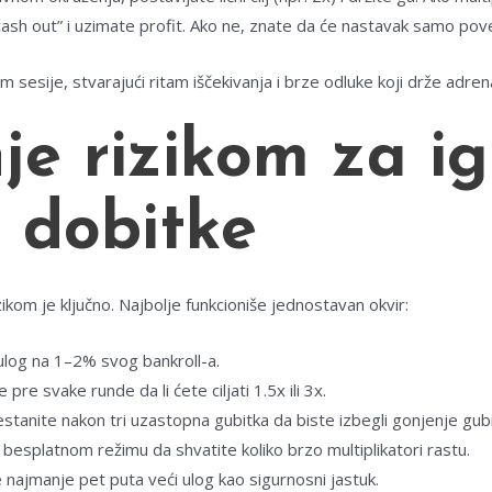
ash out” i uzimate profit. Ako ne, znate da će nastavak samo poveć
sesije, stvarajući ritam iščekivanja i brze odluke koji drže adrena
je rizikom za ig
e dobitke
zikom je ključno. Najbolje funkcioniše jednostavan okvir:
ulog na 1–2% svog bankroll-a.
pre svake runde da li ćete ciljati 1.5x ili 3x.
stanite nakon tri uzastopna gubitka da biste izbegli gonjenje gubi
besplatnom režimu da shvatite koliko brzo multiplikatori rastu.
najmanje pet puta veći ulog kao sigurnosni jastuk.