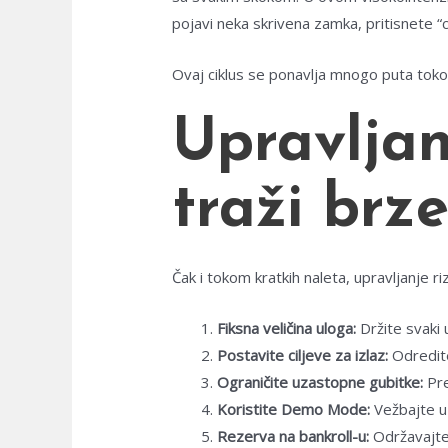
pojavi neka skrivena zamka, pritisnete “c
Ovaj ciklus se ponavlja mnogo puta tokom 
Upravljan
traži brz
Čak i tokom kratkih naleta, upravljanje ri
Fiksna veličina uloga:
Držite svaki 
Postavite ciljeve za izlaz:
Odredite 
Ograničite uzastopne gubitke:
Pre
Koristite Demo Mode:
Vežbajte u 
Rezerva na bankroll-u:
Održavajte 