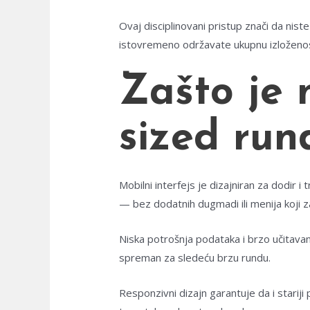
Ovaj disciplinovani pristup znači da nist
istovremeno održavate ukupnu izloženos
Zašto je 
sized run
Mobilni interfejs je dizajniran za dodir
— bez dodatnih dugmadi ili menija koji z
Niska potrošnja podataka i brzo učitavanj
spreman za sledeću brzu rundu.
Responzivni dizajn garantuje da i stariji