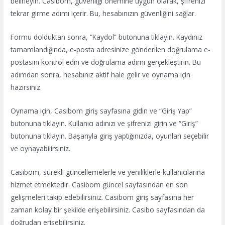
belirleyin. Casibom, güvenliği önemine uygun olarak, şifrenizi
tekrar girme adımı içerir. Bu, hesabınızın güvenliğini sağlar.
Formu dolduktan sonra, “Kaydol” butonuna tıklayın. Kaydınız
tamamlandığında, e-posta adresinize gönderilen doğrulama e-
postasını kontrol edin ve doğrulama adımı gerçekleştirin. Bu
adımdan sonra, hesabınız aktif hale gelir ve oynama için
hazırsınız.
Oynama için, Casibom giriş sayfasına gidin ve “Giriş Yap”
butonuna tıklayın. Kullanıcı adınızı ve şifrenizi girin ve “Giriş”
butonuna tıklayın. Başarıyla giriş yaptığınızda, oyunları seçebilir
ve oynayabilirsiniz.
Casibom, sürekli güncellemelerle ve yeniliklerle kullanıcılarına
hizmet etmektedir. Casibom güncel sayfasından en son
gelişmeleri takip edebilirsiniz. Casibom giriş sayfasına her
zaman kolay bir şekilde erişebilirsiniz. Casibo sayfasından da
doğrudan erişebilirsiniz.