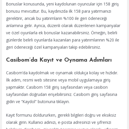
Bonuslar konusunda, yeni kaydolunan oyuncular için 158 giriş
bonusu mevcuttur. Bu, kaydınızda ilk 158 para yatırmanızı
gerektirir, ancak bu yatırımların %100 ile geri ödeneceği
anlamına gelir. Ayrıca, düzenli olarak düzenlenen kampanyalar
ve özel oyunlarla ek bonuslar kazanabilirsiniz. Örneğin, belirli
günlerde belirli oyunlarda kazanılan para yatırımlarının %20 ile
geri ödeneceği özel kampanyaları takip edebilirsiniz.
Casibom’da Kayıt ve Oynama Adımları
Casibom’da kaydolmak ve oynamak oldukça kolay ve hızlıdır.
İlk adım, resmi web sitesine veya mobil uygulamaya giriş
yapmaktır. Casibom 158 giriş sayfasından veya casibon
sayfasından doğrudan erişebilirsiniz. Casibom giriş sayfasına
gidin ve “Kaydol” butonuna tıklayın.
Kayıt formunu doldururken, gerekli bilgileri doğru ve eksiksiz
olarak girin. Kullanıcı adınızı, e-posta adresinizi ve şifrenizi