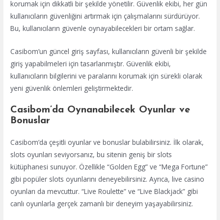
korumak için dikkatli bir şekilde yönetilir. Güvenlik ekibi, her gün
kullanıcıların güvenliğini artırmak için çalışmalarını sürdürüyor.
Bu, kullanıcıların güvenle oynayabilecekleri bir ortam sağlar.
Casibom’un güncel giriş sayfası, kullanıcıların güvenli bir şekilde
giriş yapabilmeleri için tasarlanmıştır. Güvenlik ekibi,
kullanıcıların bilgilerini ve paralarını korumak için sürekli olarak
yeni güvenlik önlemleri geliştirmektedir.
Casibom’da Oynanabilecek Oyunlar ve
Bonuslar
Casibom’da çeşitli oyunlar ve bonuslar bulabilirsiniz. İlk olarak,
slots oyunları seviyorsanız, bu sitenin geniş bir slots
kütüphanesi sunuyor. Özellikle “Golden Egg” ve “Mega Fortune”
gibi popüler slots oyunlarını deneyebilirsiniz. Ayrıca, live casino
oyunları da mevcuttur. “Live Roulette” ve “Live Blackjack” gibi
canlı oyunlarla gerçek zamanlı bir deneyim yaşayabilirsiniz.