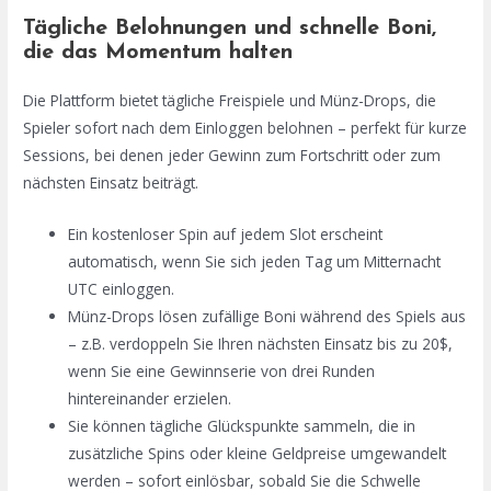
Tägliche Belohnungen und schnelle Boni,
die das Momentum halten
Die Plattform bietet tägliche Freispiele und Münz-Drops, die
Spieler sofort nach dem Einloggen belohnen – perfekt für kurze
Sessions, bei denen jeder Gewinn zum Fortschritt oder zum
nächsten Einsatz beiträgt.
Ein kostenloser Spin auf jedem Slot erscheint
automatisch, wenn Sie sich jeden Tag um Mitternacht
UTC einloggen.
Münz-Drops lösen zufällige Boni während des Spiels aus
– z.B. verdoppeln Sie Ihren nächsten Einsatz bis zu 20$,
wenn Sie eine Gewinnserie von drei Runden
hintereinander erzielen.
Sie können tägliche Glückspunkte sammeln, die in
zusätzliche Spins oder kleine Geldpreise umgewandelt
werden – sofort einlösbar, sobald Sie die Schwelle