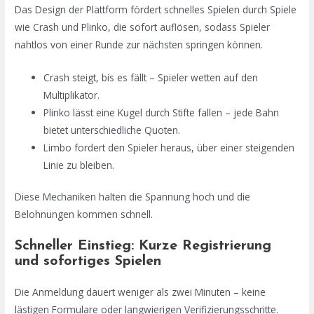
Das Design der Plattform fördert schnelles Spielen durch Spiele
wie Crash und Plinko, die sofort auflösen, sodass Spieler
nahtlos von einer Runde zur nächsten springen können.
Crash steigt, bis es fällt – Spieler wetten auf den
Multiplikator.
Plinko lässt eine Kugel durch Stifte fallen – jede Bahn
bietet unterschiedliche Quoten.
Limbo fordert den Spieler heraus, über einer steigenden
Linie zu bleiben.
Diese Mechaniken halten die Spannung hoch und die
Belohnungen kommen schnell.
Schneller Einstieg: Kurze Registrierung
und sofortiges Spielen
Die Anmeldung dauert weniger als zwei Minuten – keine
lästigen Formulare oder langwierigen Verifizierungsschritte.