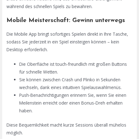
während des schnellen Spiels zu bewahren.
Mobile Meisterschaft: Gewinn unterwegs
Die Mobile App bringt sofortiges Spielen direkt in Ihre Tasche,
sodass Sie jederzeit in ein Spiel einsteigen können – kein
Desktop erforderlich.
Die Oberfläche ist touch‑freundlich mit großen Buttons
für schnelle Wetten.
Sie können zwischen Crash und Plinko in Sekunden
wechseln, dank eines intuitiven Spielauswahlmenüs.
Push-Benachrichtigungen erinnern Sie, wenn Sie einen
Meilenstein erreicht oder einen Bonus-Dreh erhalten
haben.
Diese Bequemlichkeit macht kurze Sessions überall mühelos
möglich.