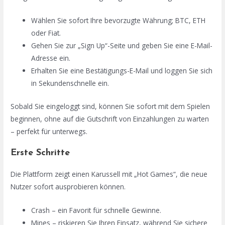
Wählen Sie sofort Ihre bevorzugte Währung; BTC, ETH
oder Fiat.
Gehen Sie zur „Sign Up“-Seite und geben Sie eine E-Mail-
Adresse ein.
Erhalten Sie eine Bestätigungs-E-Mail und loggen Sie sich
in Sekundenschnelle ein.
Sobald Sie eingeloggt sind, können Sie sofort mit dem Spielen
beginnen, ohne auf die Gutschrift von Einzahlungen zu warten
– perfekt für unterwegs.
Erste Schritte
Die Plattform zeigt einen Karussell mit „Hot Games“, die neue
Nutzer sofort ausprobieren können.
Crash – ein Favorit für schnelle Gewinne.
Mines – riskieren Sie Ihren Einsatz, während Sie sichere