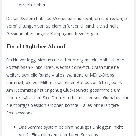
erreicht haben.
Dieses System hält das Momentum aufrecht, ohne dass lange
Verpflichtungen von Spielern erforderlich sind, die schnelle
Gewinne über längere Kampagnen bevorzugen.
Ein alltäglicher Ablauf
Ein Nutzer loggt sich um neun Uhr morgens ein, holt sich den
kostenlosen Plinko-Dreh, wechselt direkt zu Crash für eine
weitere schnelle Runde – alles, während er Münz-Drops
sammelt, die vor Mittagessen einen Bonus von 5$ ergeben.
Am Nachmittag hat er genug Glückspunkte gesammelt, um
einen zusätzlichen Slot-Dreh zu erhalten, der sein Guthaben für
die morgige Session erhöhen könnte – alles ohne längere
Spielsessions.
Das Sammelsystem belohnt häufiges Einloggen, nicht
große Einzahlungen oder lange Sessions.