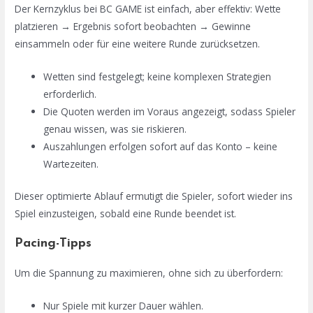
Der Kernzyklus bei BC GAME ist einfach, aber effektiv: Wette
platzieren → Ergebnis sofort beobachten → Gewinne
einsammeln oder für eine weitere Runde zurücksetzen.
Wetten sind festgelegt; keine komplexen Strategien
erforderlich.
Die Quoten werden im Voraus angezeigt, sodass Spieler
genau wissen, was sie riskieren.
Auszahlungen erfolgen sofort auf das Konto – keine
Wartezeiten.
Dieser optimierte Ablauf ermutigt die Spieler, sofort wieder ins
Spiel einzusteigen, sobald eine Runde beendet ist.
Pacing-Tipps
Um die Spannung zu maximieren, ohne sich zu überfordern:
Nur Spiele mit kurzer Dauer wählen.