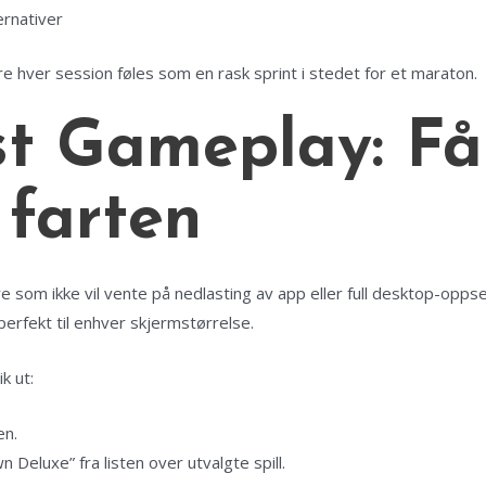
ernativer
 hver session føles som en rask sprint i stedet for et maraton.
rst Gameplay: F
 farten
ere som ikke vil vente på nedlasting av app eller full desktop-opp
erfekt til enhver skjermstørrelse.
k ut:
en.
Deluxe” fra listen over utvalgte spill.