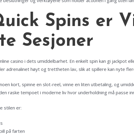
 beslutninger og verktøyene som holder actionen i gang uten langs
uick Spins er Vi
rte Sesjoner
line casino i dets umiddelbarhet. En enkelt spin kan gi jackpot el
 adrenalinet høyt og trettheten lav, slik at spillere kan nyte fler
 noen kort, spinne en slot-reel, vinne en liten utbetaling, og umidd
 den raske tempoet i moderne liv hvor underholdning må passe inn
 stilen er:
es
ill på farten