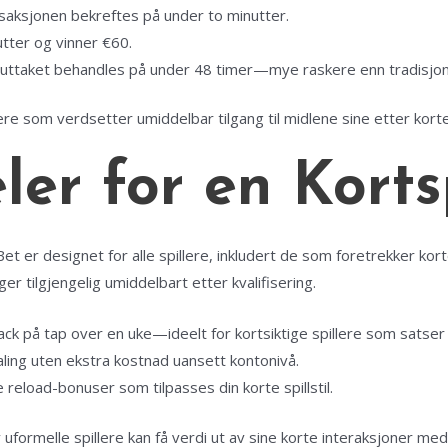
ansaksjonen bekreftes på under to minutter.
nutter og vinner €60.
; uttaket behandles på under 48 timer—mye raskere enn tradisjon
ere som verdsetter umiddelbar tilgang til midlene sine etter korte 
ler for en Korts
er designet for alle spillere, inkludert de som foretrekker korte
r tilgjengelig umiddelbart etter kvalifisering.
ck på tap over en uke—ideelt for kortsiktige spillere som satser
ling uten ekstra kostnad uansett kontonivå.
 reload-bonuser som tilpasses din korte spillstil.
v uformelle spillere kan få verdi ut av sine korte interaksjoner me