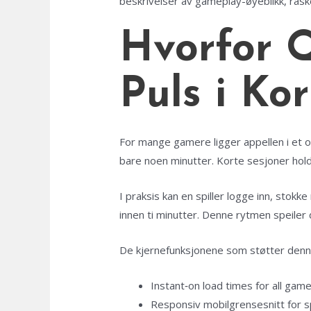
beskrivelser av gameplay-øyeblikk, raske
Hvorfor Q
Puls i Ko
For mange gamere ligger appellen i et on
bare noen minutter. Korte sesjoner holder
I praksis kan en spiller logge inn, stokke
innen ti minutter. Denne rytmen speiler
De kjernefunksjonene som støtter denne
Instant‑on load times for all gam
Responsiv mobilgrensesnitt for sp