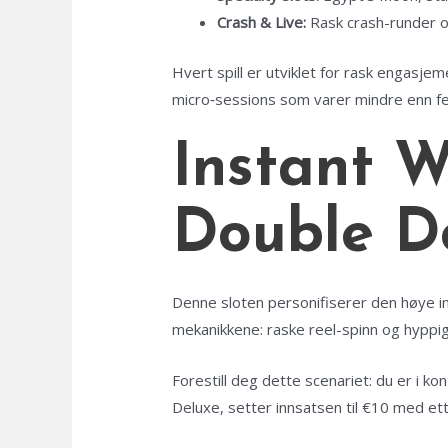
Crash & Live:
Rask crash-runder og
Hvert spill er utviklet for rask engasj
micro‑sessions som varer mindre enn fe
Instant 
Double D
Denne sloten personifiserer den høye 
mekanikkene: raske reel-spinn og hyppi
Forestill deg dette scenariet: du er i 
Deluxe, setter innsatsen til €10 med ett 