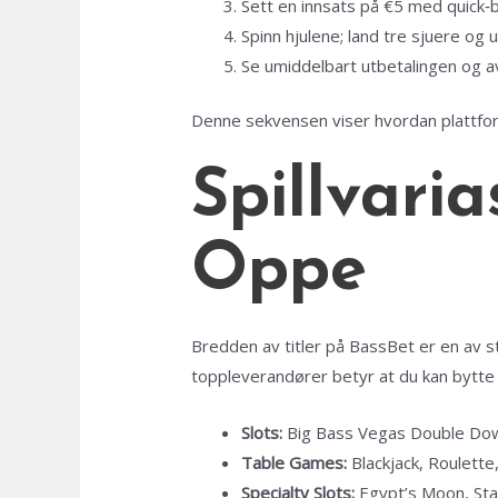
Sett en innsats på €5 med quick‑b
Spinn hjulene; land tre sjuere og u
Se umiddelbart utbetalingen og avg
Denne sekvensen viser hvordan plattform
Spillvari
Oppe
Bredden av titler på BassBet er en av sty
toppleverandører betyr at du kan bytte 
Slots:
Big Bass Vegas Double Dow
Table Games:
Blackjack, Roulette
Specialty Slots:
Egypt’s Moon, Sta