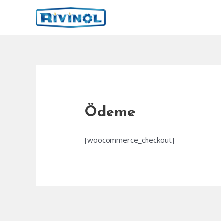
İçeriğe
atla
Ödeme
[woocommerce_checkout]